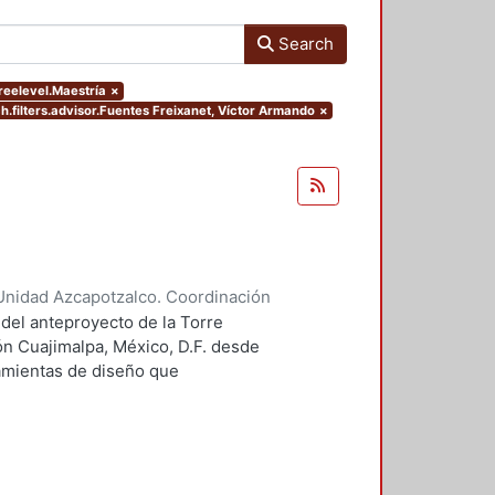
Search
reelevel.Maestría
×
h.filters.advisor.Fuentes Freixanet, Víctor Armando
×
Unidad Azcapotzalco. Coordinación
 Guillermo Heriberto
 del anteproyecto de la Torre
ón Cuajimalpa, México, D.F. desde
ramientas de diseño que
tico.