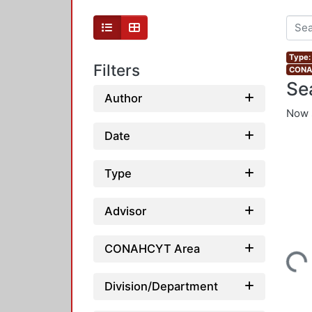
Type:
Filters
CONAH
Se
Author
Now 
Date
Type
Advisor
CONAHCYT Area
Loading...
Division/Department