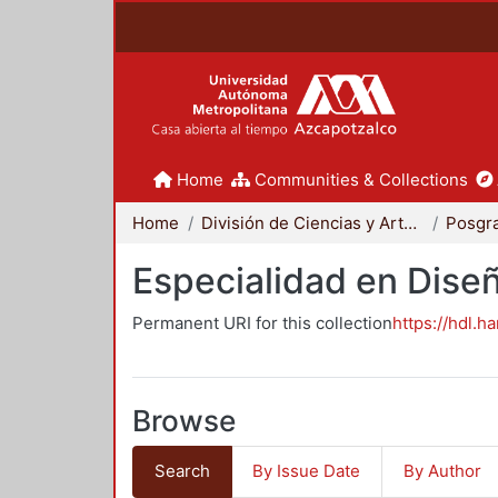
Home
Communities & Collections
Home
División de Ciencias y Artes para el Diseño
Posgr
Especialidad en Dise
Permanent URI for this collection
https://hdl.h
Browse
Search
By Issue Date
By Author