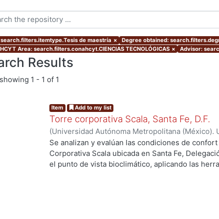
 search.filters.itemtype.Tesis de maestría
×
Degree obtained: search.filters.deg
CYT Area: search.filters.conahcyt.CIENCIAS TECNOLÓGICAS
×
Advisor: searc
arch Results
showing
1 - 1 of 1
Item
Add to my list
Torre corporativa Scala, Santa Fe, D.F.
(
Universidad Autónoma Metropolitana (México). 
de Servicios de Información.
,
1999
)
Corro Eguia,
Se analizan y evalúan las condiciones de confort
Corporativa Scala ubicada en Santa Fe, Delegaci
el punto de vista bioclimático, aplicando las her
intervienen en el confort térmico, lumínico y acús