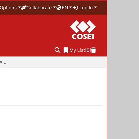
Options
Collaborate
EN
Log In
My List
[0]
Especialidad en Diseño Ambiental