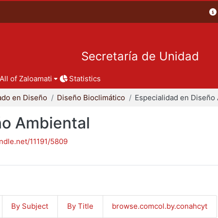
Secretaría de Unidad
All of Zaloamati
Statistics
ado en Diseño
Diseño Bioclimático
ño Ambiental
andle.net/11191/5809
By Subject
By Title
browse.comcol.by.conahcyt