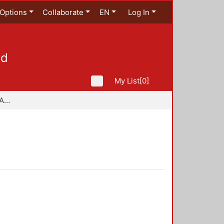
Options
Collaborate
EN
Log In
ad
My List
[0]
Especialidad en Diseño Ambiental