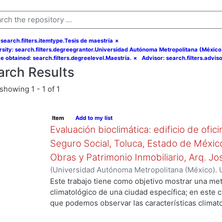
 search.filters.itemtype.Tesis de maestría
×
rsity: search.filters.degreegrantor.Universidad Autónoma Metropolitana (México
e obtained: search.filters.degreelevel.Maestría.
×
Advisor: search.filters.advi
arch Results
showing
1 - 1 of 1
Item
Add to my list
Evaluación bioclimática: edificio de ofic
Seguro Social, Toluca, Estado de Méxic
Obras y Patrimonio Inmobiliario, Arq. Jos
(
Universidad Autónoma Metropolitana (México). 
de Servicios de Información.
,
2009
)
Flores Rojas
Este trabajo tiene como objetivo mostrar una me
climatológico de una ciudad específica; en este 
que podemos observar las características climat
humedad, precipitación, nubosidad, insolación y 