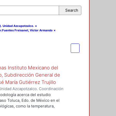
Search
). Unidad Azcapotzalco.
×
sor.Fuentes Freixanet, Víctor Armando
×
inas Instituto Mexicano del
o, Subdirección General de
é María Gutiérrez Trujillo
Unidad Azcapotzalco. Coordinación
, Reynaldo
todología acerca del estudio
caso Toluca, Edo. de México en el
ológicas, como la temperatura,
viento.