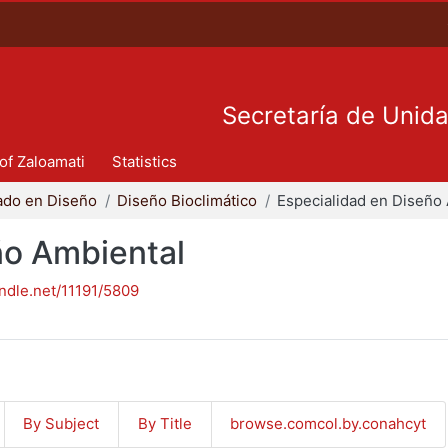
Secretaría de Unid
 of Zaloamati
Statistics
ado en Diseño
Diseño Bioclimático
ño Ambiental
andle.net/11191/5809
By Subject
By Title
browse.comcol.by.conahcyt