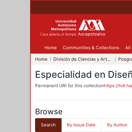
Home
Communities & Collections
All
Home
División de Ciencias y Artes para el Diseño
Posgr
Especialidad en Dise
Permanent URI for this collection
https://hdl.h
Browse
Search
By Issue Date
By Author