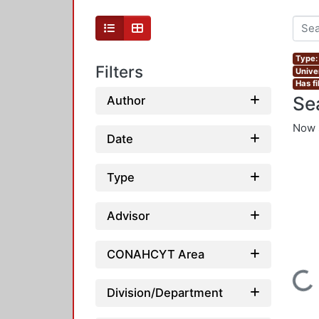
Type:
Filters
Unive
Has fi
Se
Author
Now 
Date
Type
Advisor
CONAHCYT Area
Loading...
Division/Department