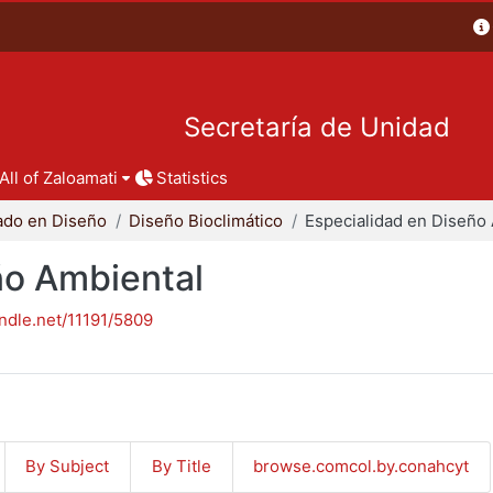
Secretaría de Unidad
All of Zaloamati
Statistics
ado en Diseño
Diseño Bioclimático
ño Ambiental
andle.net/11191/5809
By Subject
By Title
browse.comcol.by.conahcyt