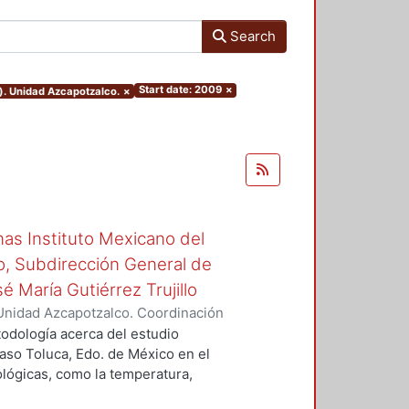
Search
Start date: 2009
×
). Unidad Azcapotzalco.
×
inas Instituto Mexicano del
o, Subdirección General de
é María Gutiérrez Trujillo
Unidad Azcapotzalco. Coordinación
, Reynaldo
todología acerca del estudio
caso Toluca, Edo. de México en el
ológicas, como la temperatura,
viento.