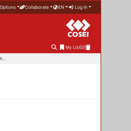
Options
Collaborate
EN
Log In
My List
[0]
Especialidad en Diseño Ambiental