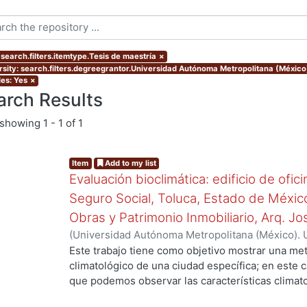
 search.filters.itemtype.Tesis de maestría
×
rsity: search.filters.degreegrantor.Universidad Autónoma Metropolitana (México
les: Yes
×
arch Results
showing
1 - 1 of 1
Item
Add to my list
Evaluación bioclimática: edificio de ofic
Seguro Social, Toluca, Estado de Méxic
Obras y Patrimonio Inmobiliario, Arq. Jos
(
Universidad Autónoma Metropolitana (México). 
de Servicios de Información.
,
2009
)
Flores Rojas
Este trabajo tiene como objetivo mostrar una me
climatológico de una ciudad específica; en este 
que podemos observar las características climat
humedad, precipitación, nubosidad, insolación y 