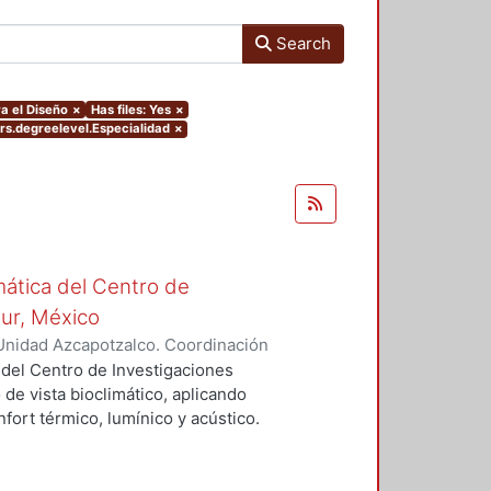
Search
a el Diseño
×
Has files: Yes
×
ers.degreelevel.Especialidad
×
mática del Centro de
Sur, México
Unidad Azcapotzalco. Coordinación
vera, José Luis
 del Centro de Investigaciones
 de vista bioclimático, aplicando
fort térmico, lumínico y acústico.
nderán propuestas de diseño