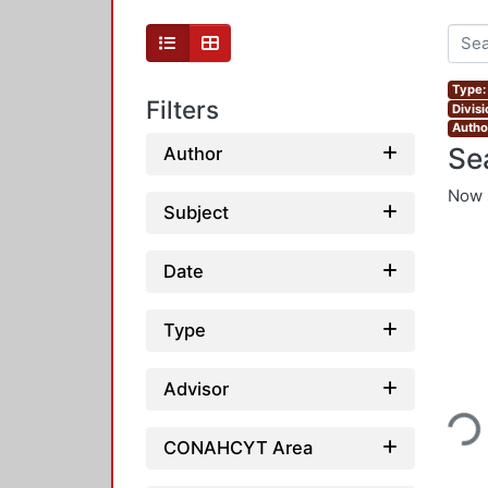
Type:
Filters
Divis
Autho
Se
Author
Now 
Subject
Date
Type
Loading
Advisor
CONAHCYT Area