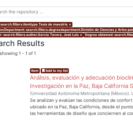
 search.filters.itemtype.Tesis de maestría
×
ion/Department: search.filters.degreedepartment.División de Ciencias y Artes par
r: search.filters.author.García Tavera, José Luis
×
Degree obtained: search.filt
arch Results
showing
1 - 1 of 1
Item
Add to my list
Análisis, evaluación y adecuación biocli
Investigación en la Paz, Baja California 
(
Universidad Autónoma Metropolitana (México). 
de Servicios de Información.
,
1999-12
)
García Ta
Se analizan y evalúan las condiciones de confort
...
ubicado en la Paz, Baja California, desde el punto
las herramientas de diseño que conciernen al con
De los resultados de esta evaluación se despre
bioclimático.