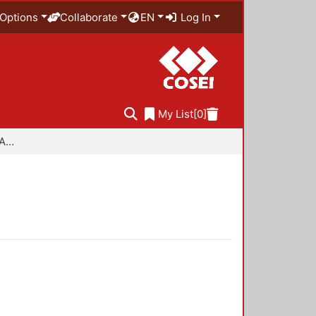
Options
Collaborate
EN
Log In
My List
[0]
Especialidad en Diseño Ambiental