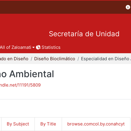
Secretaría de Unidad
All of Zaloamati
Statistics
ado en Diseño
Diseño Bioclimático
ño Ambiental
andle.net/11191/5809
By Subject
By Title
browse.comcol.by.conahcyt