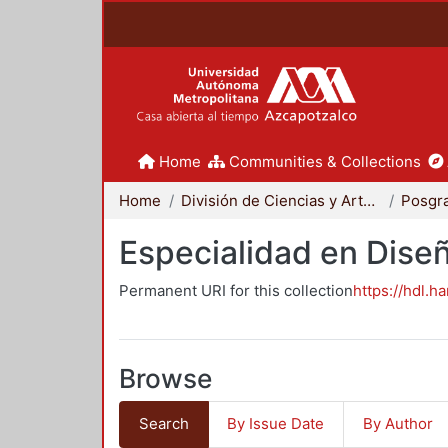
Home
Communities & Collections
Home
División de Ciencias y Artes para el Diseño
Posgr
Especialidad en Dise
Permanent URI for this collection
https://hdl.h
Browse
Search
By Issue Date
By Author