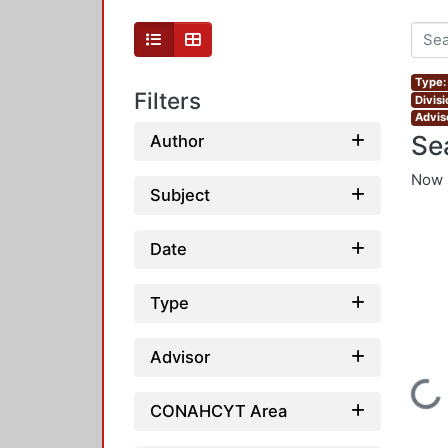
Type:
Filters
Divis
Advis
Se
Author
Now 
Subject
Date
Type
Advisor
Loading...
CONAHCYT Area