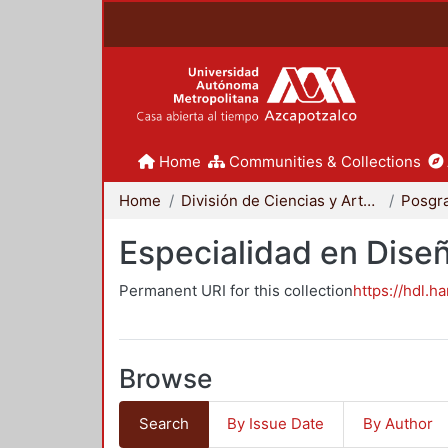
Home
Communities & Collections
Home
División de Ciencias y Artes para el Diseño
Posgr
Especialidad en Dise
Permanent URI for this collection
https://hdl.h
Browse
Search
By Issue Date
By Author