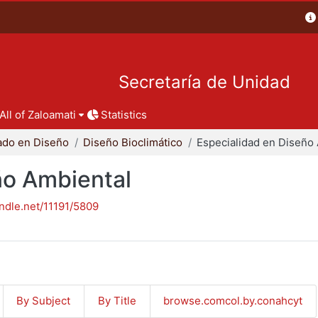
Secretaría de Unidad
All of Zaloamati
Statistics
ado en Diseño
Diseño Bioclimático
ño Ambiental
andle.net/11191/5809
By Subject
By Title
browse.comcol.by.conahcyt