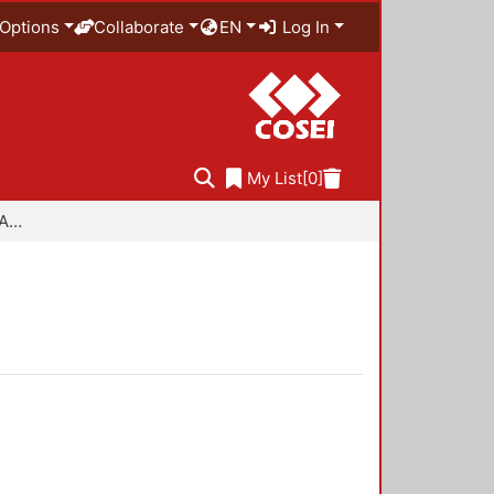
Options
Collaborate
EN
Log In
My List
[0]
Especialidad en Diseño Ambiental