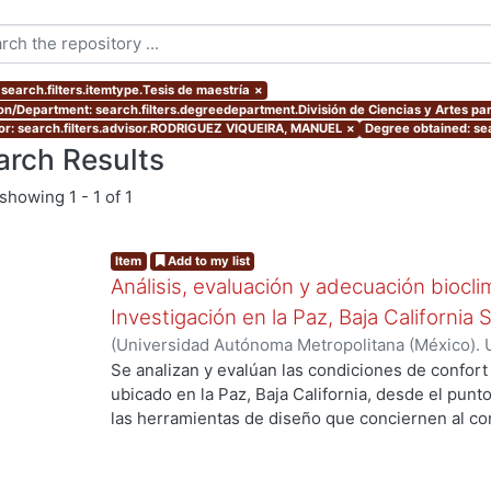
 search.filters.itemtype.Tesis de maestría
×
ion/Department: search.filters.degreedepartment.División de Ciencias y Artes par
or: search.filters.advisor.RODRIGUEZ VIQUEIRA, MANUEL
×
Degree obtained: sea
arch Results
showing
1 - 1 of 1
Item
Add to my list
Análisis, evaluación y adecuación biocli
Investigación en la Paz, Baja California 
(
Universidad Autónoma Metropolitana (México). 
de Servicios de Información.
,
1999-12
)
García Ta
Se analizan y evalúan las condiciones de confort
ubicado en la Paz, Baja California, desde el punto
las herramientas de diseño que conciernen al con
De los resultados de esta evaluación se despre
bioclimático.