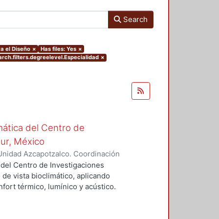
Search
a el Diseño
×
Has files: Yes
×
rch.filters.degreelevel.Especialidad
×
mática del Centro de
Sur, México
Unidad Azcapotzalco. Coordinación
vera, José Luis
 del Centro de Investigaciones
 de vista bioclimático, aplicando
fort térmico, lumínico y acústico.
nderán propuestas de diseño