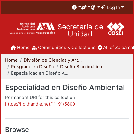
Log In
Secretaría de
Unidad
Home
Communities & Collections
All of Zaloamat
Home
División de Ciencias y Artes para el Diseño
Posgrado en Diseño
Diseño Bioclimático
Especialidad en Diseño Ambiental
Especialidad en Diseño Ambiental
Permanent URI for this collection
https://hdl.handle.net/11191/5809
Browse