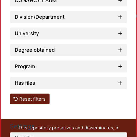
CONAHCYT Area
Lo
Division/Department
University
Degree obtained
Program
Has files
Reset filters
Settings
This repository preserves and disseminates, in
unrestricted open access, the teaching and research