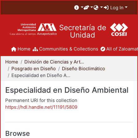
Log In
Secretaría de
Unidad
Home
Communities & Collections
All of Zaloamat
Home
División de Ciencias y Artes para el Diseño
Posgrado en Diseño
Diseño Bioclimático
Especialidad en Diseño Ambiental
Especialidad en Diseño Ambiental
Permanent URI for this collection
https://hdl.handle.net/11191/5809
Browse