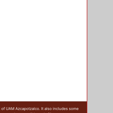
t of UAM Azcapotzalco. It also includes some