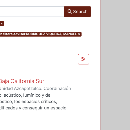
Search
×
ch.filters.advisor.RODRIGUEZ VIQUEIRA, MANUEL
×
aja California Sur
Unidad Azcapotzalco. Coordinación
alo, Dimpna Marbella
, acústico, lumínico y de
tico, los espacios críticos,
ificados y conseguir un espacio
lementos de control y se adecuaran
e proporciones a los usuarios
blioteca.