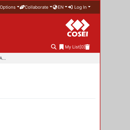
Options
Collaborate
EN
Log In
My List
[0]
Especialidad en Diseño Ambiental