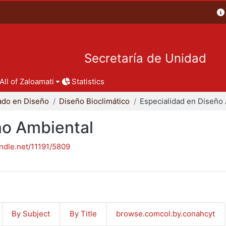
Secretaría de Unidad
All of Zaloamati
Statistics
ado en Diseño
Diseño Bioclimático
ño Ambiental
andle.net/11191/5809
By Subject
By Title
browse.comcol.by.conahcyt