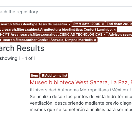
Start date: 2000
×
End date: 2009
 search.filters.itemtype.Tesis de maestría
×
t: search.filters.subject.Arquitectura bioclimática; Confort Lumínico.
×
CYT Area: search.filters.conahcyt.CIENCIAS TECNOLÓGICAS
×
Advisor: sear
r: search.filters.author.Canizal Arevalo, Dimpna Marbella
×
arch Results
showing
1 - 1 of 1
Item
Add to my list
Museo biblioteca West Sahara, La Paz, B
(
Universidad Autónoma Metropolitana (México). 
de Servicios de Información.
,
2005
)
Canizal Arev
Se analiza desde los puntos de vista hidrotérmico
ventilación, descubriendo mediante previo diagnós
mismos que se someterán a análisis para ser mod
apto al clima seleccionado, se proporcionaran e
los locales para obtener un proyecto integral qu
confort, sin descuidar su utilidad como Museo-bi