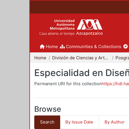
Home
Communities & Collections
Home
División de Ciencias y Artes para el Diseño
Posgr
Especialidad en Dise
Permanent URI for this collection
https://hdl.h
Browse
Search
By Issue Date
By Author