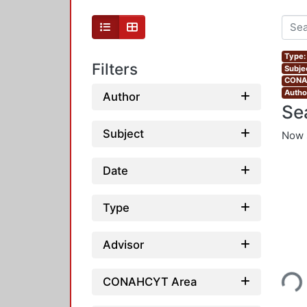
Type:
Filters
Subjec
CONAH
Autho
Author
Se
Subject
Now 
Date
Type
Advisor
Loading...
CONAHCYT Area