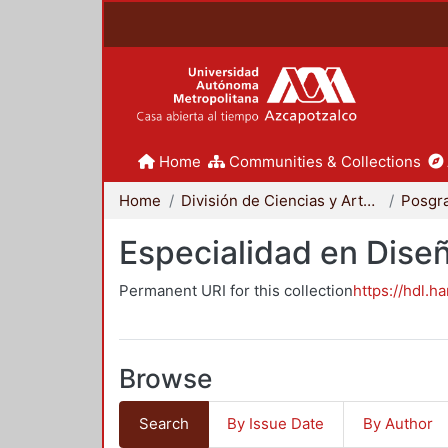
Home
Communities & Collections
Home
División de Ciencias y Artes para el Diseño
Posgr
Especialidad en Dise
Permanent URI for this collection
https://hdl.h
Browse
Search
By Issue Date
By Author