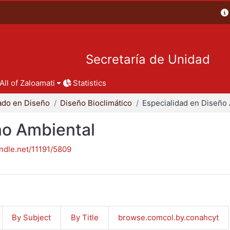
Secretaría de Unidad
All of Zaloamati
Statistics
ado en Diseño
Diseño Bioclimático
ño Ambiental
andle.net/11191/5809
By Subject
By Title
browse.comcol.by.conahcyt