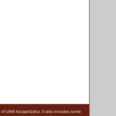
t of UAM Azcapotzalco. It also includes some