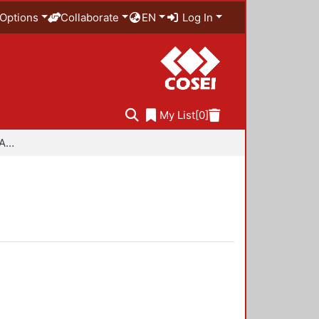
Options
Collaborate
EN
Log In
My List
[0]
Especialidad en Diseño Ambiental