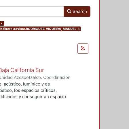
Search
×
ch.filters.advisor.RODRIGUEZ VIQUEIRA, MANUEL
×
aja California Sur
Unidad Azcapotzalco. Coordinación
alo, Dimpna Marbella
, acústico, lumínico y de
tico, los espacios críticos,
ificados y conseguir un espacio
lementos de control y se adecuaran
e proporciones a los usuarios
blioteca.