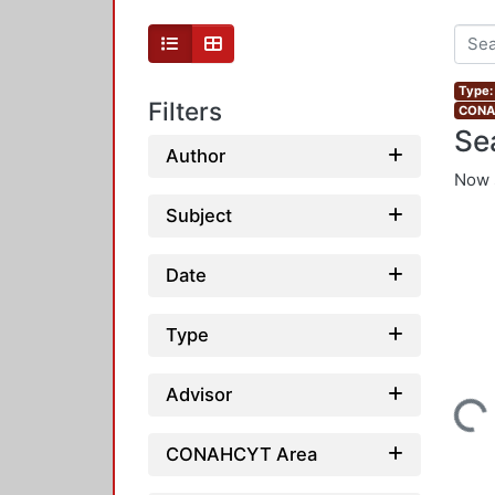
Type:
Filters
CONAH
Se
Author
Now 
Subject
Date
Type
Advisor
Loading...
CONAHCYT Area