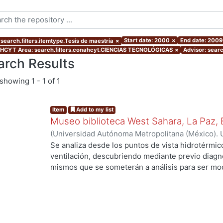
Start date: 2000
×
End date: 2009
 search.filters.itemtype.Tesis de maestría
×
CYT Area: search.filters.conahcyt.CIENCIAS TECNOLÓGICAS
×
Advisor: sear
arch Results
showing
1 - 1 of 1
Item
Add to my list
Museo biblioteca West Sahara, La Paz, B
(
Universidad Autónoma Metropolitana (México). 
de Servicios de Información.
,
2005
)
Canizal Arev
Se analiza desde los puntos de vista hidrotérmico
ventilación, descubriendo mediante previo diagnós
mismos que se someterán a análisis para ser mod
apto al clima seleccionado, se proporcionaran e
los locales para obtener un proyecto integral qu
confort, sin descuidar su utilidad como Museo-bi