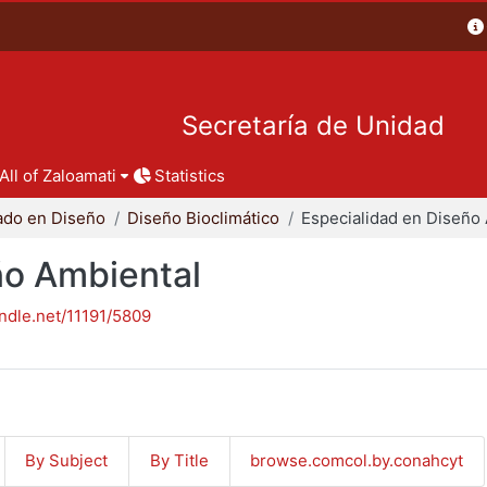
Secretaría de Unidad
All of Zaloamati
Statistics
ado en Diseño
Diseño Bioclimático
ño Ambiental
andle.net/11191/5809
By Subject
By Title
browse.comcol.by.conahcyt