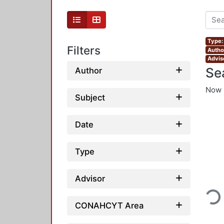
Type:
Filters
Autho
Advis
Se
Author
Now 
Subject
Date
Type
Loadin
Advisor
CONAHCYT Area