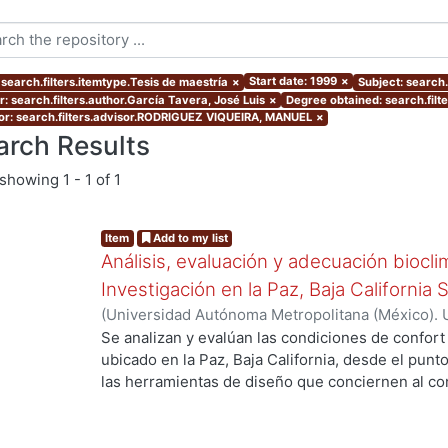
Start date: 1999
×
 search.filters.itemtype.Tesis de maestría
×
Subject: search.
r: search.filters.author.García Tavera, José Luis
×
Degree obtained: search.filt
or: search.filters.advisor.RODRIGUEZ VIQUEIRA, MANUEL
×
arch Results
showing
1 - 1 of 1
Item
Add to my list
Análisis, evaluación y adecuación biocli
Investigación en la Paz, Baja California 
(
Universidad Autónoma Metropolitana (México). 
de Servicios de Información.
,
1999-12
)
García Ta
Se analizan y evalúan las condiciones de confort
g...
ubicado en la Paz, Baja California, desde el punto
las herramientas de diseño que conciernen al con
De los resultados de esta evaluación se despre
bioclimático.