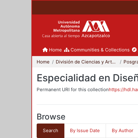
Home
Communities & Collections
Home
División de Ciencias y Artes para el Diseño
Posgr
Especialidad en Dise
Permanent URI for this collection
https://hdl.h
Browse
Search
By Issue Date
By Author