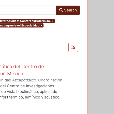
Search
filters.subject.Confort higrotérmico.
×
ers.degreelevel.Especialidad
×
mática del Centro de
Sur, México
Unidad Azcapotzalco. Coordinación
vera, José Luis
 del Centro de Investigaciones
 de vista bioclimático, aplicando
fort térmico, lumínico y acústico.
nderán propuestas de diseño