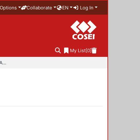
Options
Collaborate
EN
Log In
My List
[0]
Especialidad en Diseño Ambiental