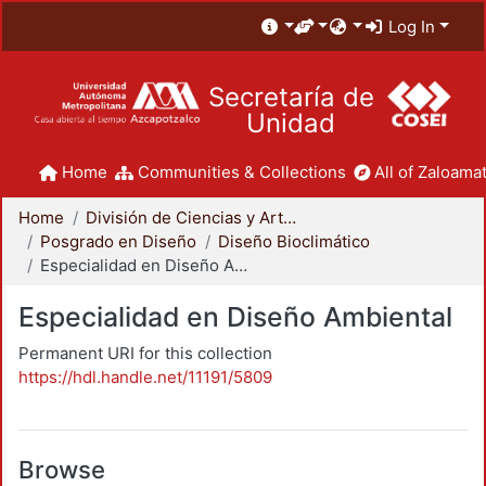
Log In
Secretaría de
Unidad
Home
Communities & Collections
All of Zaloamat
Home
División de Ciencias y Artes para el Diseño
Posgrado en Diseño
Diseño Bioclimático
Especialidad en Diseño Ambiental
Especialidad en Diseño Ambiental
Permanent URI for this collection
https://hdl.handle.net/11191/5809
Browse