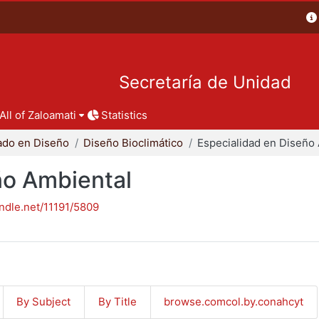
Secretaría de Unidad
All of Zaloamati
Statistics
ado en Diseño
Diseño Bioclimático
ño Ambiental
andle.net/11191/5809
By Subject
By Title
browse.comcol.by.conahcyt