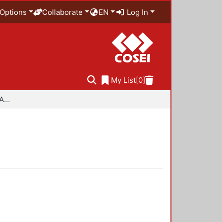
Options
Collaborate
EN
Log In
My List
[0]
Especialidad en Diseño Ambiental