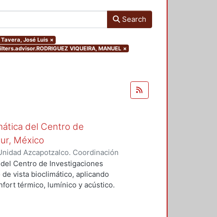
Search
 Tavera, José Luis
×
filters.advisor.RODRIGUEZ VIQUEIRA, MANUEL
×
mática del Centro de
Sur, México
Unidad Azcapotzalco. Coordinación
vera, José Luis
 del Centro de Investigaciones
 de vista bioclimático, aplicando
fort térmico, lumínico y acústico.
nderán propuestas de diseño