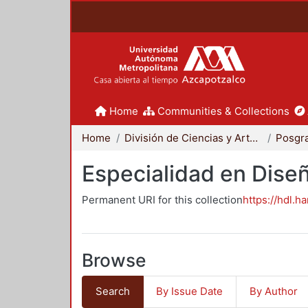
Home
Communities & Collections
Home
División de Ciencias y Artes para el Diseño
Posgr
Especialidad en Dise
Permanent URI for this collection
https://hdl.h
Browse
Search
By Issue Date
By Author