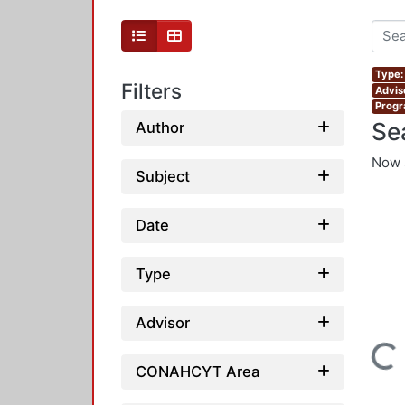
Type:
Filters
Advis
Progr
Se
Author
Now 
Subject
Date
Type
Advisor
Loading...
CONAHCYT Area