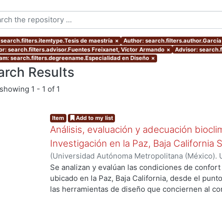
 search.filters.itemtype.Tesis de maestría
×
Author: search.filters.author.García
or: search.filters.advisor.Fuentes Freixanet, Víctor Armando
×
Advisor: search.
am: search.filters.degreename.Especialidad en Diseño
×
arch Results
showing
1 - 1 of 1
Item
Add to my list
Análisis, evaluación y adecuación biocli
Investigación en la Paz, Baja California 
(
Universidad Autónoma Metropolitana (México). 
de Servicios de Información.
,
1999-12
)
García Ta
Se analizan y evalúan las condiciones de confort
ubicado en la Paz, Baja California, desde el punto
las herramientas de diseño que conciernen al con
De los resultados de esta evaluación se despre
bioclimático.