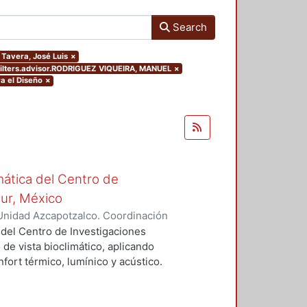
Search
 Tavera, José Luis
×
filters.advisor.RODRIGUEZ VIQUEIRA, MANUEL
×
a el Diseño
×
mática del Centro de
Sur, México
Unidad Azcapotzalco. Coordinación
vera, José Luis
 del Centro de Investigaciones
 de vista bioclimático, aplicando
fort térmico, lumínico y acústico.
nderán propuestas de diseño