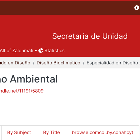
Secretaría de Unidad
All of Zaloamati
Statistics
ado en Diseño
Diseño Bioclimático
ño Ambiental
andle.net/11191/5809
By Subject
By Title
browse.comcol.by.conahcyt