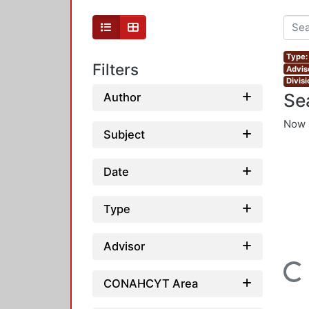
Type:
Filters
Advis
Divis
Se
Author
Now 
Subject
Date
Type
Advisor
Loading...
CONAHCYT Area