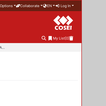
Options
Collaborate
EN
Log In
My List
[0]
Especialidad en Diseño Ambiental