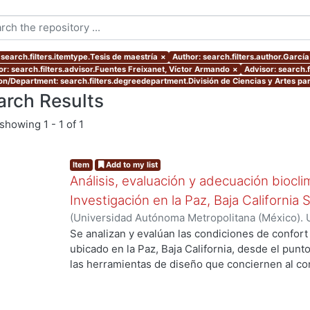
 search.filters.itemtype.Tesis de maestría
×
Author: search.filters.author.García
or: search.filters.advisor.Fuentes Freixanet, Víctor Armando
×
Advisor: search.
ion/Department: search.filters.degreedepartment.División de Ciencias y Artes par
arch Results
showing
1 - 1 of 1
Item
Add to my list
Análisis, evaluación y adecuación biocli
Investigación en la Paz, Baja California 
(
Universidad Autónoma Metropolitana (México). 
de Servicios de Información.
,
1999-12
)
García Ta
Se analizan y evalúan las condiciones de confort
ubicado en la Paz, Baja California, desde el punto
las herramientas de diseño que conciernen al con
De los resultados de esta evaluación se despre
bioclimático.