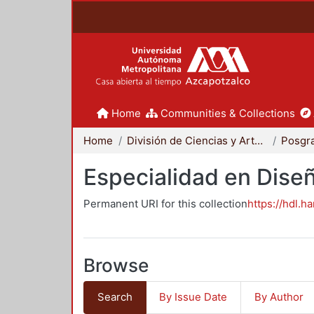
Home
Communities & Collections
Home
División de Ciencias y Artes para el Diseño
Posgr
Especialidad en Dise
Permanent URI for this collection
https://hdl.h
Browse
Search
By Issue Date
By Author