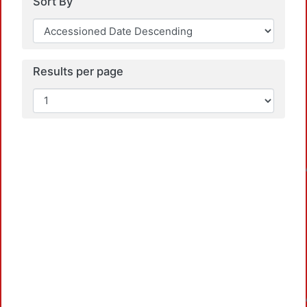
Sort By
Results per page
Loadin
Loadin