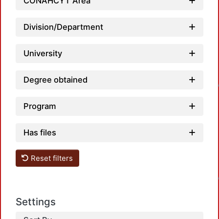
CONAHCYT Area
Division/Department
University
Loadin
Degree obtained
Program
Has files
Reset filters
Loadin
Settings