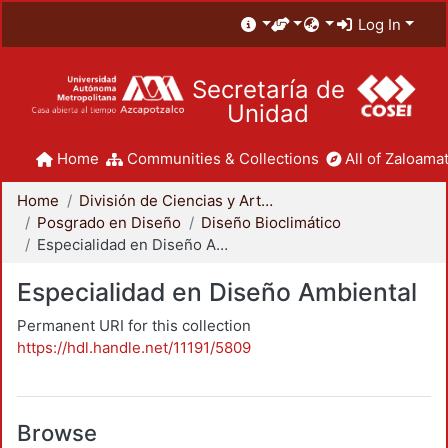
Log In
Secretaría de
Unidad
Home
Communities & Collections
All of Zaloamat
Home
División de Ciencias y Artes para el Diseño
Posgrado en Diseño
Diseño Bioclimático
Especialidad en Diseño Ambiental
Especialidad en Diseño Ambiental
Permanent URI for this collection
https://hdl.handle.net/11191/5809
Browse