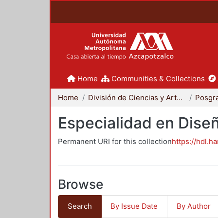
Home
Communities & Collections
Home
División de Ciencias y Artes para el Diseño
Posgr
Especialidad en Dise
Permanent URI for this collection
https://hdl.h
Browse
Search
By Issue Date
By Author