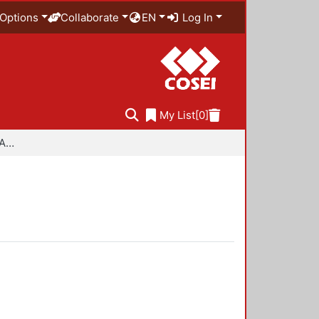
Options
Collaborate
EN
Log In
My List
[0]
Especialidad en Diseño Ambiental