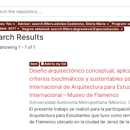
les: Yes
×
Advisor: search.filters.advisor.Castorena, Gloria María
×
Program: s
date: 2011
×
Degree obtained: search.filters.degreelevel.Especialización.
×
arch Results
showing
1 - 1 of 1
Item
Add to my list
Diseño arquitectónico conceptual, aplic
criterios bioclimáticos y sustentables p
Internacional de Arquitectura para Estu
Internacional – Museo de Flamenco
(
Universidad Autónoma Metropolitana (México). 
de Servicios de Información.
,
2011-07
)
Ando, Yos
El presente trabajo se realizó para la participac
Arquitectura para Estudiantes que tuvo como te
de Flamenco ubicado en la ciudad de Jerez de la 
en España. El contenido es el proceso de diseño