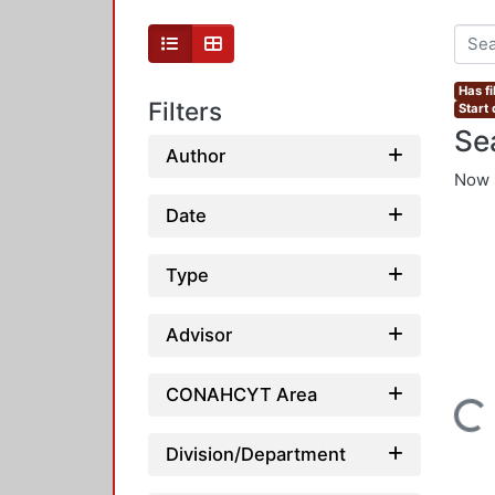
Has fi
Filters
Start 
Se
Author
Now 
Date
Type
Advisor
CONAHCYT Area
Loading...
Division/Department