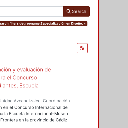
Search
earch.filters.degreename.Especialización en Diseño.
×
ación y evaluación de
ara el Concurso
diantes, Escuela
Unidad Azcapotzalco. Coordinación
hiaki
ión en el Concurso Internacional de
ma la Escuela Internacional–Museo
Frontera en la provincia de Cádiz
 que se llevó a cabo que, además