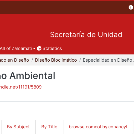
Secretaría de Unidad
All of Zaloamati
Statistics
ado en Diseño
Diseño Bioclimático
ño Ambiental
andle.net/11191/5809
By Subject
By Title
browse.comcol.by.conahcyt