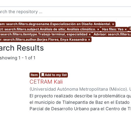
am: search.filters.degreename.Especialización en Diseño Ambiental.
×
t: search.filters.subject.Análisis de sitio; Análisis climático.
×
Has files: Yes
×
 search.filters.itemtype.Trabajo terminal, especialidad
×
Advisor: search.filters
r: search.filters.author.Borjes Flores, Enya Kassandra
×
arch Results
showing
1 - 1 of 1
Item
Add to my list
CETRAM Kali
(
Universidad Autónoma Metropolitana (México). 
de Servicios de Información.
,
2018-09
)
Borjes Fl
El proyecto realizado describe la problemática qu
Domínguez, Luis Enrique
el municipio de Tlalnepantla de Baz en el Estado
Parcial de Desarrollo Urbano para el Centro de T
2013 se están tomando acciones donde se imple
negocios y vivienda la de zona norte de la CDMX
Unos de los puntos estratégicos de acción en el