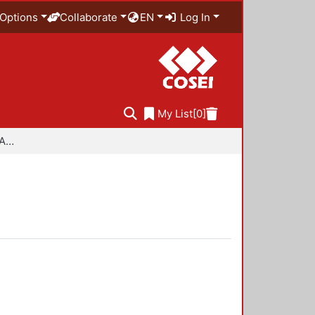
Options
Collaborate
EN
Log In
My List
[0]
Especialidad en Diseño Ambiental