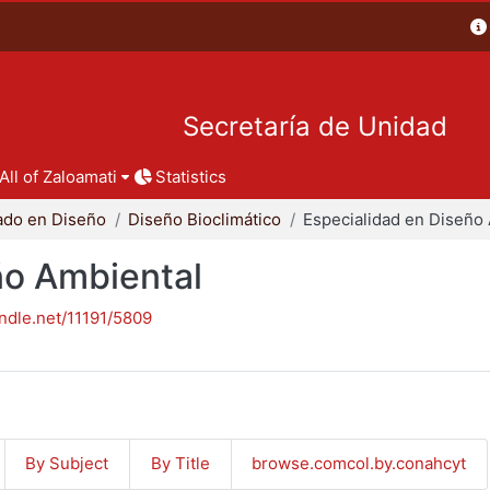
Secretaría de Unidad
All of Zaloamati
Statistics
ado en Diseño
Diseño Bioclimático
ño Ambiental
andle.net/11191/5809
By Subject
By Title
browse.comcol.by.conahcyt