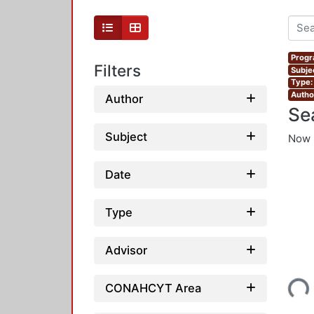
Progr
Filters
Subjec
Type:
Autho
Author
Se
Subject
Now 
Date
Type
Advisor
Loading...
CONAHCYT Area