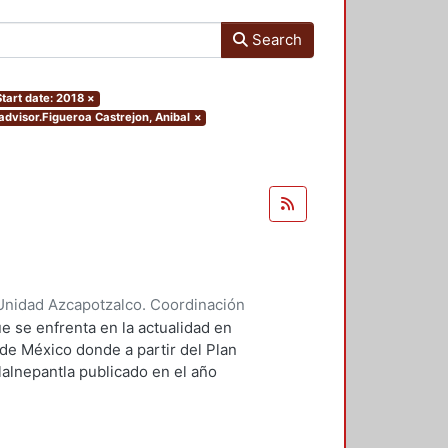
Search
Start date: 2018
×
.advisor.Figueroa Castrejon, Anibal
×
Unidad Azcapotzalco. Coordinación
ores, Enya Kassandra
;
Díaz
e se enfrenta en la actualidad en
 de México donde a partir del Plan
lalnepantla publicado en el año
mentará la nueva zona de
.
 PPDU es la movilidad dentro de