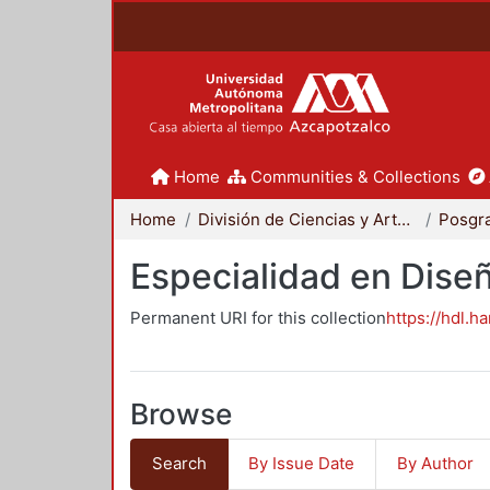
Home
Communities & Collections
Home
División de Ciencias y Artes para el Diseño
Posgr
Especialidad en Dise
Permanent URI for this collection
https://hdl.h
Browse
Search
By Issue Date
By Author