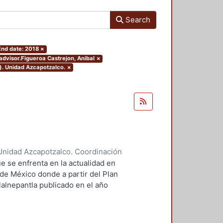
Search
End date: 2018
×
.advisor.Figueroa Castrejon, Anibal
×
). Unidad Azcapotzalco.
×
Unidad Azcapotzalco. Coordinación
ores, Enya Kassandra
;
Díaz
e se enfrenta en la actualidad en
 de México donde a partir del Plan
lalnepantla publicado en el año
mentará la nueva zona de
.
 PPDU es la movilidad dentro de