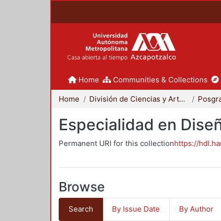
Home
Communities & Collections
Home
División de Ciencias y Artes para el Diseño
Posgr
Especialidad en Dise
Permanent URI for this collection
https://hdl.h
Browse
Search
By Issue Date
By Author