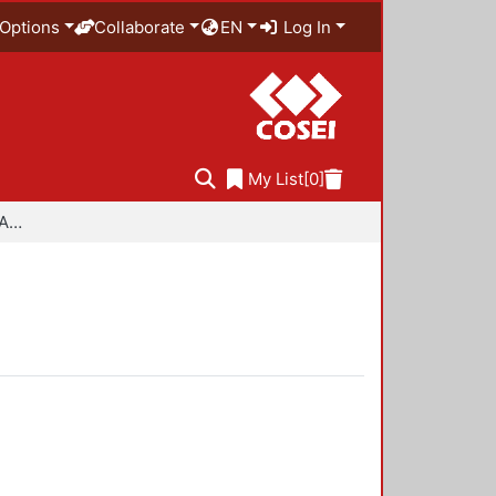
Options
Collaborate
EN
Log In
My List
[0]
Especialidad en Diseño Ambiental