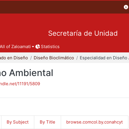
Secretaría de Unidad
All of Zaloamati
Statistics
ado en Diseño
Diseño Bioclimático
ño Ambiental
andle.net/11191/5809
By Subject
By Title
browse.comcol.by.conahcyt