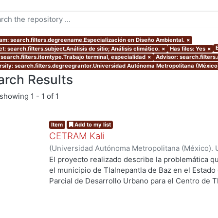
am: search.filters.degreename.Especialización en Diseño Ambiental.
×
t: search.filters.subject.Análisis de sitio; Análisis climático.
×
Has files: Yes
×
 search.filters.itemtype.Trabajo terminal, especialidad
×
Advisor: search.filters
rsity: search.filters.degreegrantor.Universidad Autónoma Metropolitana (México
arch Results
showing
1 - 1 of 1
Item
Add to my list
CETRAM Kali
(
Universidad Autónoma Metropolitana (México). 
de Servicios de Información.
,
2018-09
)
Borjes Fl
El proyecto realizado describe la problemática qu
Domínguez, Luis Enrique
el municipio de Tlalnepantla de Baz en el Estado
Parcial de Desarrollo Urbano para el Centro de T
2013 se están tomando acciones donde se imple
negocios y vivienda la de zona norte de la CDMX
Unos de los puntos estratégicos de acción en el