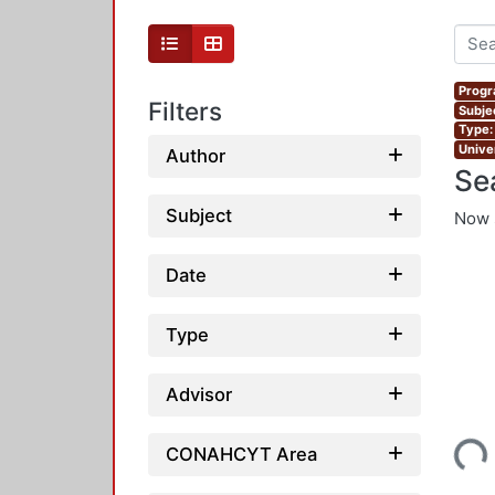
Progr
Filters
Subjec
Type:
Unive
Author
Se
Subject
Now 
Date
Type
Advisor
Loading...
CONAHCYT Area