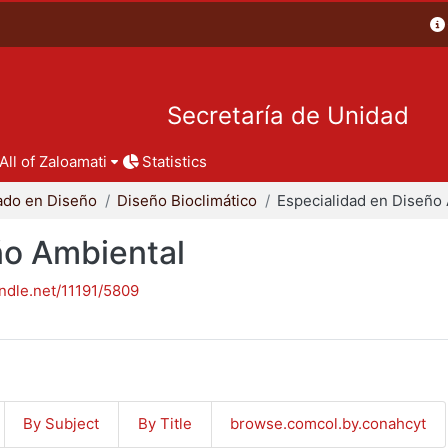
Secretaría de Unidad
All of Zaloamati
Statistics
ado en Diseño
Diseño Bioclimático
ño Ambiental
andle.net/11191/5809
By Subject
By Title
browse.comcol.by.conahcyt