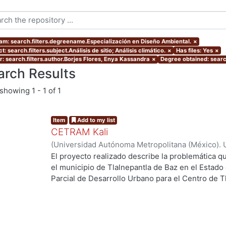
am: search.filters.degreename.Especialización en Diseño Ambiental.
×
t: search.filters.subject.Análisis de sitio; Análisis climático.
×
Has files: Yes
×
r: search.filters.author.Borjes Flores, Enya Kassandra
×
Degree obtained: search
arch Results
showing
1 - 1 of 1
Item
Add to my list
CETRAM Kali
(
Universidad Autónoma Metropolitana (México). 
de Servicios de Información.
,
2018-09
)
Borjes Fl
El proyecto realizado describe la problemática qu
Domínguez, Luis Enrique
el municipio de Tlalnepantla de Baz en el Estado
Parcial de Desarrollo Urbano para el Centro de T
2013 se están tomando acciones donde se imple
negocios y vivienda la de zona norte de la CDMX
Unos de los puntos estratégicos de acción en el
este polígono y la comunicación con la CDMX, po