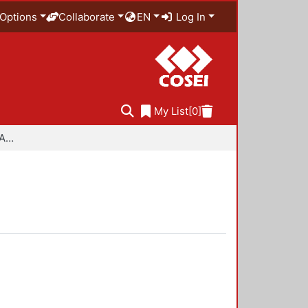
Options
Collaborate
EN
Log In
My List
[0]
Especialidad en Diseño Ambiental