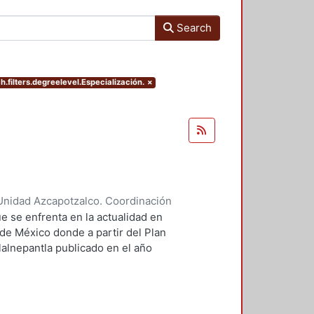
Search
.filters.degreelevel.Especialización.
×
Unidad Azcapotzalco. Coordinación
ores, Enya Kassandra
;
Díaz
e se enfrenta en la actualidad en
 de México donde a partir del Plan
lalnepantla publicado en el año
mentará la nueva zona de
.
 PPDU es la movilidad dentro de
r este motivo se plantean seis