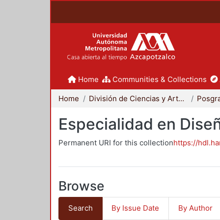
Home
Communities & Collections
Home
División de Ciencias y Artes para el Diseño
Posgr
Especialidad en Dise
Permanent URI for this collection
https://hdl.h
Browse
Search
By Issue Date
By Author