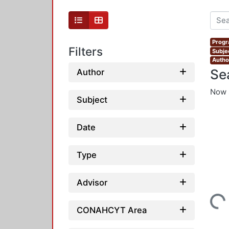
Progr
Filters
Subjec
Autho
Se
Author
Now 
Subject
Date
Type
Advisor
Loading...
CONAHCYT Area