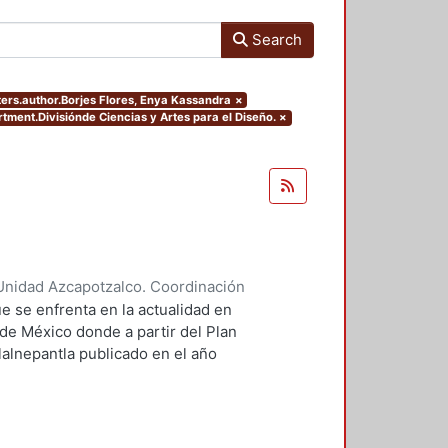
Search
lters.author.Borjes Flores, Enya Kassandra
×
tment.Divisiónde Ciencias y Artes para el Diseño.
×
Unidad Azcapotzalco. Coordinación
ores, Enya Kassandra
;
Díaz
e se enfrenta en la actualidad en
 de México donde a partir del Plan
lalnepantla publicado en el año
mentará la nueva zona de
.
 PPDU es la movilidad dentro de
r este motivo se plantean seis