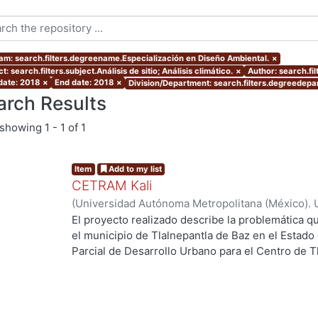
am: search.filters.degreename.Especialización en Diseño Ambiental.
×
t: search.filters.subject.Análisis de sitio; Análisis climático.
×
Author: search.fi
 date: 2018
×
End date: 2018
×
Division/Department: search.filters.degreedepar
arch Results
showing
1 - 1 of 1
Item
Add to my list
CETRAM Kali
(
Universidad Autónoma Metropolitana (México). 
de Servicios de Información.
,
2018-09
)
Borjes Fl
El proyecto realizado describe la problemática qu
Domínguez, Luis Enrique
el municipio de Tlalnepantla de Baz en el Estado
Parcial de Desarrollo Urbano para el Centro de T
2013 se están tomando acciones donde se imple
g...
negocios y vivienda la de zona norte de la CDMX
Unos de los puntos estratégicos de acción en el
este polígono y la comunicación con la CDMX, po