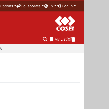
Options
Collaborate
EN
Log In
My List
[0]
Especialidad en Diseño Ambiental