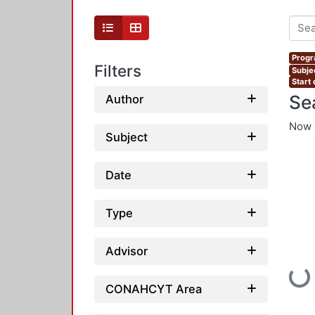
Progr
Filters
Subjec
Start
Se
Author
Now 
Subject
Date
Type
Advisor
Loadin
CONAHCYT Area