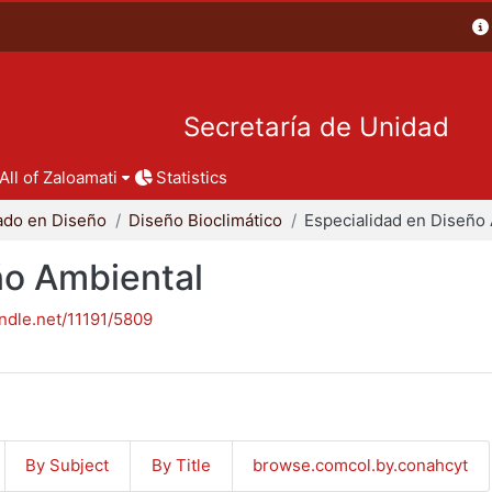
Secretaría de Unidad
All of Zaloamati
Statistics
ado en Diseño
Diseño Bioclimático
ño Ambiental
andle.net/11191/5809
By Subject
By Title
browse.comcol.by.conahcyt