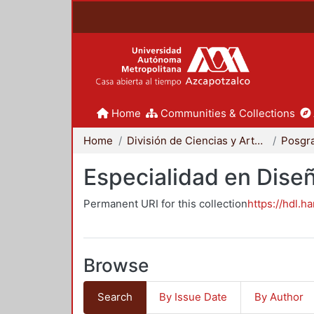
Home
Communities & Collections
Home
División de Ciencias y Artes para el Diseño
Posgr
Especialidad en Dise
Permanent URI for this collection
https://hdl.h
Browse
Search
By Issue Date
By Author