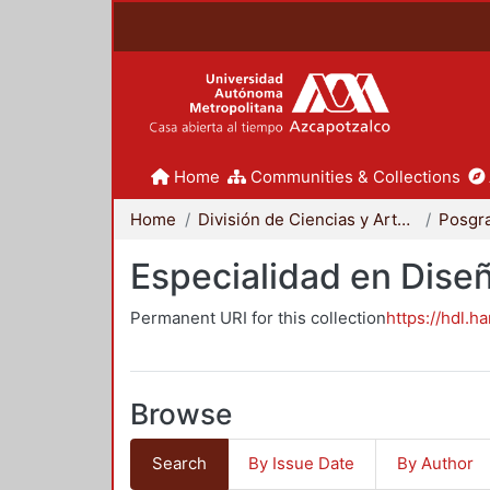
Home
Communities & Collections
Home
División de Ciencias y Artes para el Diseño
Posgr
Especialidad en Dise
Permanent URI for this collection
https://hdl.h
Browse
Search
By Issue Date
By Author