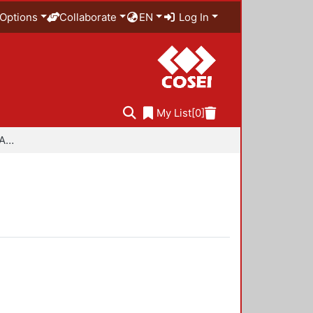
Options
Collaborate
EN
Log In
My List
[0]
Especialidad en Diseño Ambiental