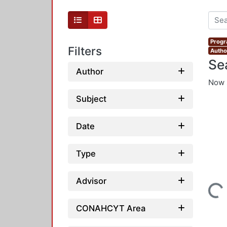
Progr
Filters
Autho
Se
Author
Now 
Subject
Date
Type
Advisor
Loading...
CONAHCYT Area