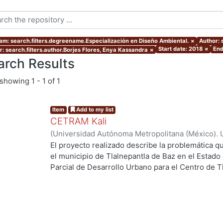
am: search.filters.degreename.Especialización en Diseño Ambiental.
×
Author: 
Start date: 2018
×
End
r: search.filters.author.Borjes Flores, Enya Kassandra
×
arch Results
showing
1 - 1 of 1
Item
Add to my list
CETRAM Kali
(
Universidad Autónoma Metropolitana (México). 
de Servicios de Información.
,
2018-09
)
Borjes Fl
El proyecto realizado describe la problemática qu
Domínguez, Luis Enrique
el municipio de Tlalnepantla de Baz en el Estado
Parcial de Desarrollo Urbano para el Centro de T
2013 se están tomando acciones donde se imple
negocios y vivienda la de zona norte de la CDMX
Unos de los puntos estratégicos de acción en el
este polígono y la comunicación con la CDMX, po
polos de desarrollo en el municipio, cada uno de