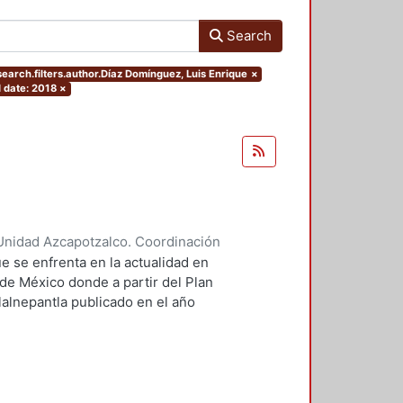
Search
search.filters.author.Díaz Domínguez, Luis Enrique
×
 date: 2018
×
Unidad Azcapotzalco. Coordinación
ores, Enya Kassandra
;
Díaz
e se enfrenta en la actualidad en
 de México donde a partir del Plan
lalnepantla publicado en el año
mentará la nueva zona de
.
 PPDU es la movilidad dentro de
r este motivo se plantean seis
 los cuales contará dentro de su