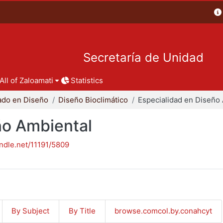
Secretaría de Unidad
All of Zaloamati
Statistics
ado en Diseño
Diseño Bioclimático
ño Ambiental
andle.net/11191/5809
By Subject
By Title
browse.comcol.by.conahcyt