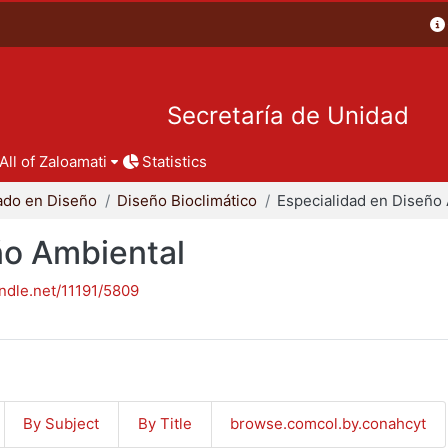
Secretaría de Unidad
All of Zaloamati
Statistics
ado en Diseño
Diseño Bioclimático
ño Ambiental
andle.net/11191/5809
By Subject
By Title
browse.comcol.by.conahcyt