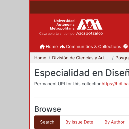
Home
Communities & Collections
Home
División de Ciencias y Artes para el Diseño
Posgr
Especialidad en Dise
Permanent URI for this collection
https://hdl.h
Browse
Search
By Issue Date
By Author