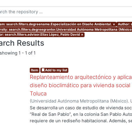
am: search.filters.degreename.Especialización en Diseño Ambiental.
×
Author: 
rsity: search.filters.degreegrantor.Universidad Autónoma Metropolitana (México
r: search.filters.advisor.Elías López, Pablo David
×
arch Results
showing
1 - 1 of 1
Item
Add to my list
Replanteamiento arquitectónico y aplica
diseño bioclimático para vivienda socia
Toluca
(
Universidad Autónoma Metropolitana (México). 
de Servicios de Información.
,
2023-02
)
Barrón Z
Se desarrolla un caso de estudio de vivienda soc
“Real de San Pablo”, en la colonia San Pablo Auto
requiere de un rediseño habitacional. Además, se 
sitio, del contexto y las condiciones climáticas. A