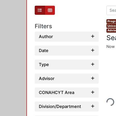
Progr
Filters
Unive
Adviso
Se
Author
Now 
Date
Type
Advisor
Loading...
CONAHCYT Area
Division/Department