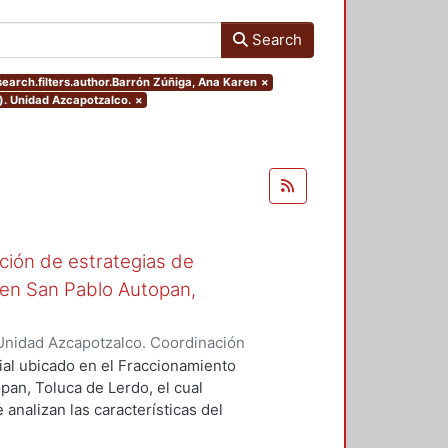
Search
search.filters.author.Barrón Zúñiga, Ana Karen
×
). Unidad Azcapotzalco.
×
ción de estrategias de
l en San Pablo Autopan,
Unidad Azcapotzalco. Coordinación
úñiga, Ana Karen
ial ubicado en el Fraccionamiento
pan, Toluca de Lerdo, el cual
analizan las características del
nálisis climático permitirá obtener