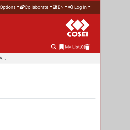
Options
Collaborate
EN
Log In
My List
[0]
Especialidad en Diseño Ambiental