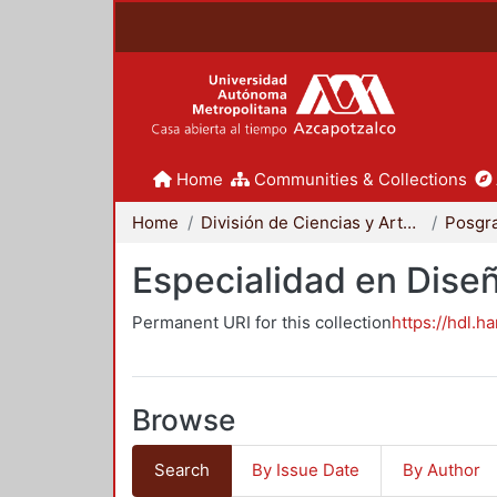
Home
Communities & Collections
Home
División de Ciencias y Artes para el Diseño
Posgr
Especialidad en Dise
Permanent URI for this collection
https://hdl.h
Browse
Search
By Issue Date
By Author