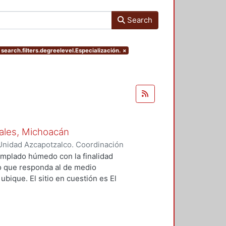
Search
search.filters.degreelevel.Especialización.
×
osales, Michoacán
Unidad Azcapotzalco. Coordinación
 Rodríguez, Luz del Carmen
 templado húmedo con la finalidad
co que responda al de medio
ubique. El sitio en cuestión es El
o de Ario de Rosales, Michoacán, el
e realiza un análisis de: la
radicional, caracterización del
, índices de bienestar y confort de