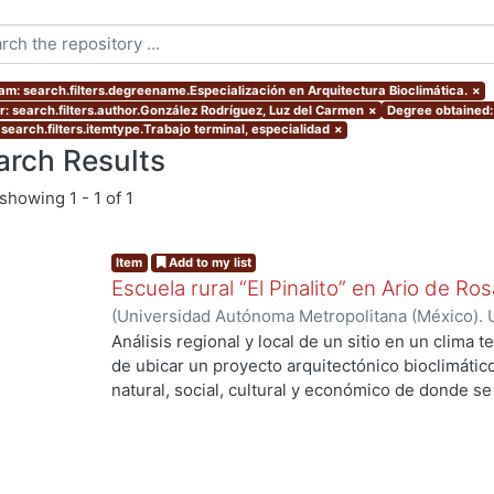
am: search.filters.degreename.Especialización en Arquitectura Bioclimática.
×
r: search.filters.author.González Rodríguez, Luz del Carmen
×
Degree obtained: 
 search.filters.itemtype.Trabajo terminal, especialidad
×
arch Results
showing
1 - 1 of 1
Item
Add to my list
Escuela rural “El Pinalito” en Ario de R
(
Universidad Autónoma Metropolitana (México). 
de Servicios de Información.
,
2006-07
)
González
Análisis regional y local de un sitio en un clima
de ubicar un proyecto arquitectónico bioclimáti
natural, social, cultural y económico de donde se 
Pinalito, una de las 129 localidades del municipi
proyecto consiste en una escuela primaria rural. S
población, actividades económicas, arquitectura t
sitio, el clima y el microclima, la geometría solar