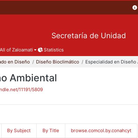
Secretaría de Unidad
All of Zaloamati
Statistics
ado en Diseño
Diseño Bioclimático
ño Ambiental
andle.net/11191/5809
By Subject
By Title
browse.comcol.by.conahcyt