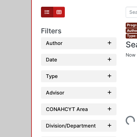
Progr
Filters
Autho
Type:
Se
Author
Now 
Date
Type
Advisor
CONAHCYT Area
Loading...
Division/Department