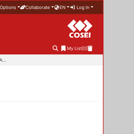
Options
Collaborate
EN
Log In
My List
[0]
Especialidad en Diseño Ambiental