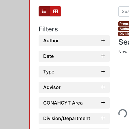
Progr
Filters
Autho
Divis
Se
Author
Now 
Date
Type
Advisor
Loading...
CONAHCYT Area
Division/Department