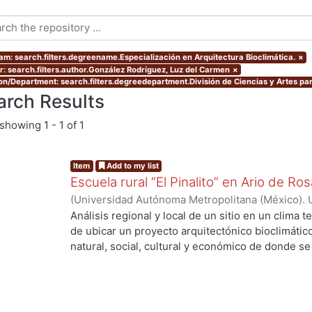
am: search.filters.degreename.Especialización en Arquitectura Bioclimática.
×
r: search.filters.author.González Rodríguez, Luz del Carmen
×
ion/Department: search.filters.degreedepartment.División de Ciencias y Artes par
arch Results
showing
1 - 1 of 1
Item
Add to my list
Escuela rural “El Pinalito” en Ario de R
(
Universidad Autónoma Metropolitana (México). 
de Servicios de Información.
,
2006-07
)
González
Análisis regional y local de un sitio en un clima
de ubicar un proyecto arquitectónico bioclimáti
natural, social, cultural y económico de donde se 
Pinalito, una de las 129 localidades del municipi
proyecto consiste en una escuela primaria rural. S
población, actividades económicas, arquitectura t
sitio, el clima y el microclima, la geometría solar