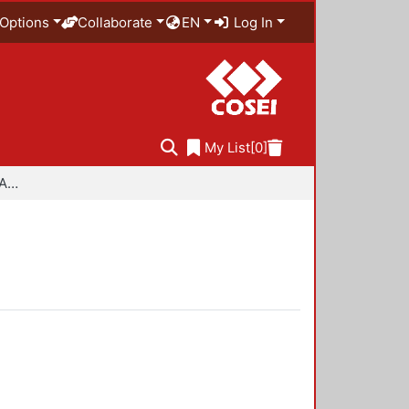
Options
Collaborate
EN
Log In
My List
[0]
Especialidad en Diseño Ambiental