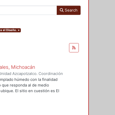
Search
a el Diseño.
×
osales, Michoacán
Unidad Azcapotzalco. Coordinación
 Rodríguez, Luz del Carmen
 templado húmedo con la finalidad
co que responda al de medio
ubique. El sitio en cuestión es El
o de Ario de Rosales, Michoacán, el
e realiza un análisis de: la
radicional, caracterización del
, índices de bienestar y confort de