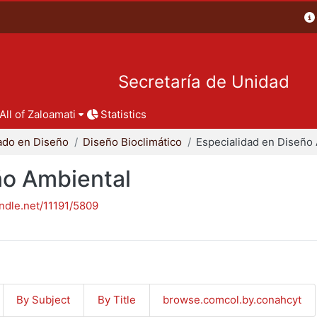
Secretaría de Unidad
All of Zaloamati
Statistics
ado en Diseño
Diseño Bioclimático
ño Ambiental
andle.net/11191/5809
By Subject
By Title
browse.comcol.by.conahcyt