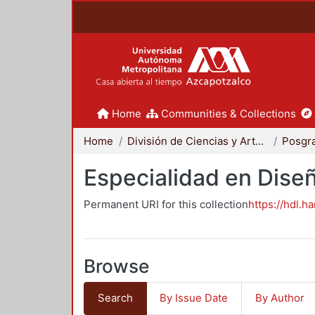
Home
Communities & Collections
Home
División de Ciencias y Artes para el Diseño
Posgr
Especialidad en Dise
Permanent URI for this collection
https://hdl.h
Browse
Search
By Issue Date
By Author