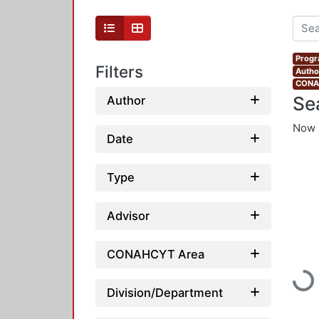
Progr
Filters
Autho
CONAH
Se
Author
Now 
Date
Type
Advisor
CONAHCYT Area
Load
Division/Department