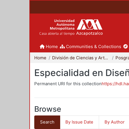
Home
Communities & Collections
Home
División de Ciencias y Artes para el Diseño
Posgr
Especialidad en Dise
Permanent URI for this collection
https://hdl.h
Browse
Search
By Issue Date
By Author