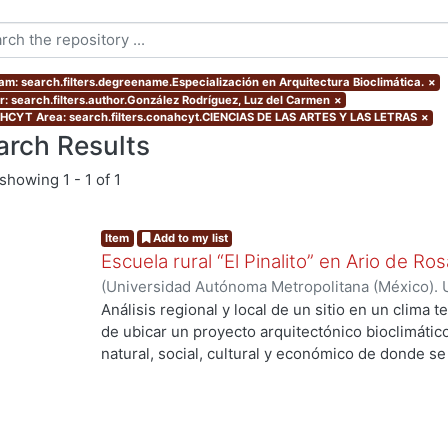
am: search.filters.degreename.Especialización en Arquitectura Bioclimática.
×
r: search.filters.author.González Rodríguez, Luz del Carmen
×
CYT Area: search.filters.conahcyt.CIENCIAS DE LAS ARTES Y LAS LETRAS
×
arch Results
showing
1 - 1 of 1
Item
Add to my list
Escuela rural “El Pinalito” en Ario de R
(
Universidad Autónoma Metropolitana (México). 
de Servicios de Información.
,
2006-07
)
González
Análisis regional y local de un sitio en un clima
de ubicar un proyecto arquitectónico bioclimáti
natural, social, cultural y económico de donde se 
Pinalito, una de las 129 localidades del municipi
ing...
proyecto consiste en una escuela primaria rural. S
población, actividades económicas, arquitectura t
sitio, el clima y el microclima, la geometría solar