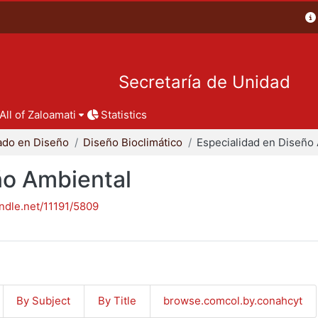
Secretaría de Unidad
All of Zaloamati
Statistics
ado en Diseño
Diseño Bioclimático
ño Ambiental
andle.net/11191/5809
By Subject
By Title
browse.comcol.by.conahcyt