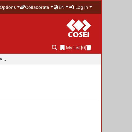
Options
Collaborate
EN
Log In
My List
[0]
Especialidad en Diseño Ambiental