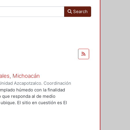
Search
osales, Michoacán
Unidad Azcapotzalco. Coordinación
 Rodríguez, Luz del Carmen
 templado húmedo con la finalidad
co que responda al de medio
ubique. El sitio en cuestión es El
o de Ario de Rosales, Michoacán, el
e realiza un análisis de: la
radicional, caracterización del
, índices de bienestar y confort de