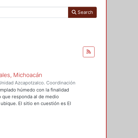
Search
osales, Michoacán
Unidad Azcapotzalco. Coordinación
 Rodríguez, Luz del Carmen
 templado húmedo con la finalidad
co que responda al de medio
ubique. El sitio en cuestión es El
o de Ario de Rosales, Michoacán, el
e realiza un análisis de: la
radicional, caracterización del
, índices de bienestar y confort de
estrategias de diseño y sistemas