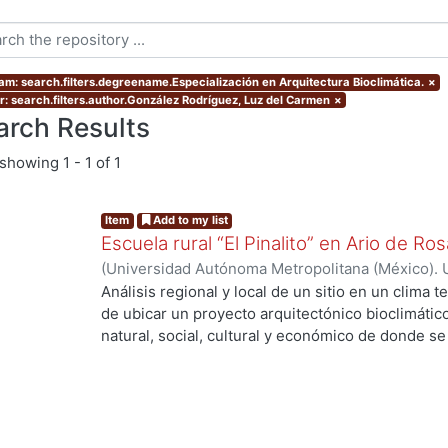
am: search.filters.degreename.Especialización en Arquitectura Bioclimática.
×
r: search.filters.author.González Rodríguez, Luz del Carmen
×
arch Results
showing
1 - 1 of 1
Item
Add to my list
Escuela rural “El Pinalito” en Ario de R
(
Universidad Autónoma Metropolitana (México). 
de Servicios de Información.
,
2006-07
)
González
Análisis regional y local de un sitio en un clima
de ubicar un proyecto arquitectónico bioclimáti
natural, social, cultural y económico de donde se 
Pinalito, una de las 129 localidades del municipi
proyecto consiste en una escuela primaria rural. S
población, actividades económicas, arquitectura t
sitio, el clima y el microclima, la geometría solar
los usuarios, conceptos de diseño bioclimático, 