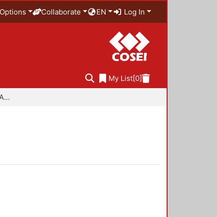
Options
Collaborate
EN
Log In
My List
[0]
Especialidad en Diseño Ambiental