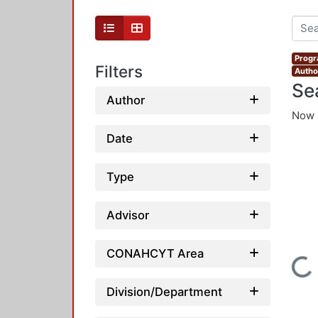
Progr
Filters
Autho
Se
Author
Now 
Date
Type
Advisor
CONAHCYT Area
Loading...
Division/Department