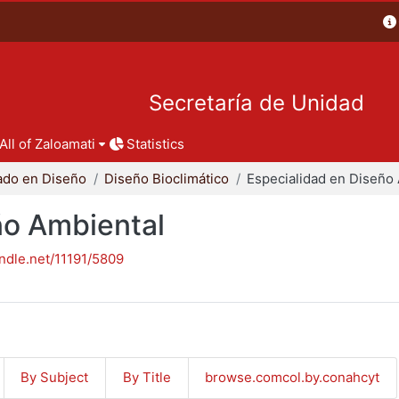
Secretaría de Unidad
All of Zaloamati
Statistics
ado en Diseño
Diseño Bioclimático
ño Ambiental
andle.net/11191/5809
By Subject
By Title
browse.comcol.by.conahcyt