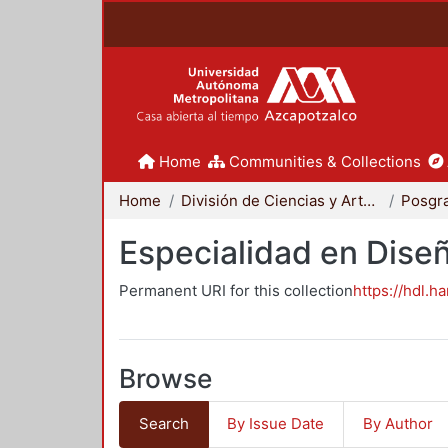
Home
Communities & Collections
Home
División de Ciencias y Artes para el Diseño
Posgr
Especialidad en Dise
Permanent URI for this collection
https://hdl.h
Browse
Search
By Issue Date
By Author