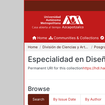
Home
Communities & Collections
Home
División de Ciencias y Artes para el Diseño
Posgr
Especialidad en Dise
Permanent URI for this collection
https://hdl.h
Browse
Search
By Issue Date
By Author