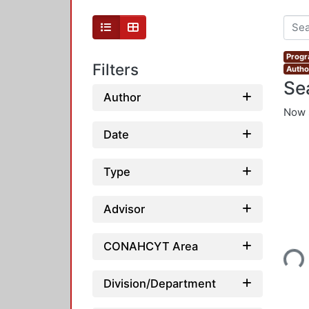
Progr
Filters
Author
Se
Author
Now 
Date
Type
Advisor
Loading...
CONAHCYT Area
Division/Department