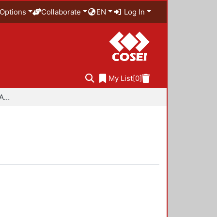
Options
Collaborate
EN
Log In
My List
[0]
Especialidad en Diseño Ambiental