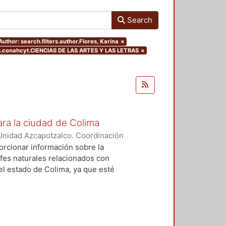
Search
Author: search.filters.author.Flores, Karina
×
s.conahcyt.CIENCIAS DE LAS ARTES Y LAS LETRAS
×
ara la ciudad de Colima
Unidad Azcapotzalco. Coordinación
rias, Jethzly
;
Flores, Karina
orcionar información sobre la
fes naturales relacionados con
el estado de Colima, ya que esté
ismos. La idea primordial es la
innovador con el cual se pueda
n a las necesidades de la
eneró un estudio climático y socio
n de materiales, los cuales