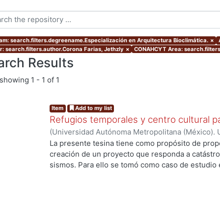
am: search.filters.degreename.Especialización en Arquitectura Bioclimática.
×
: search.filters.author.Corona Farias, Jethzly
×
CONAHCYT Area: search.filter
arch Results
showing
1 - 1 of 1
Item
Add to my list
Refugios temporales y centro cultural p
(
Universidad Autónoma Metropolitana (México). 
de Servicios de Información.
,
2015-09
)
Corona Fa
La presente tesina tiene como propósito de prop
creación de un proyecto que responda a catástro
sismos. Para ello se tomó como caso de estudio 
presenta una fuerte problemática respecto a los s
introducción de un sistema constructivo único e 
generar una respuesta rápida y factible en funció
población, en aspectos de confort. Para ello se g
cultural, con la finalidad de generar una selecció