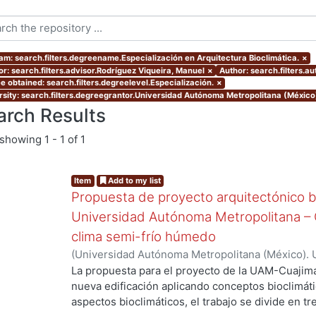
am: search.filters.degreename.Especialización en Arquitectura Bioclimática.
×
or: search.filters.advisor.Rodríguez Viqueira, Manuel
×
Author: search.filters.a
e obtained: search.filters.degreelevel.Especialización.
×
rsity: search.filters.degreegrantor.Universidad Autónoma Metropolitana (México
arch Results
showing
1 - 1 of 1
Item
Add to my list
Propuesta de proyecto arquitectónico bi
Universidad Autónoma Metropolitana – C
clima semi-frío húmedo
(
Universidad Autónoma Metropolitana (México). 
de Servicios de Información.
,
2005-10
)
Arreola M
La propuesta para el proyecto de la UAM-Cuajima
nueva edificación aplicando conceptos bioclimátic
aspectos bioclimáticos, el trabajo se divide en tr