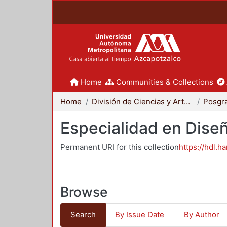
Home
Communities & Collections
Home
División de Ciencias y Artes para el Diseño
Posgr
Especialidad en Dise
Permanent URI for this collection
https://hdl.h
Browse
Search
By Issue Date
By Author