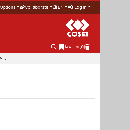
Options
Collaborate
EN
Log In
My List
[0]
Especialidad en Diseño Ambiental