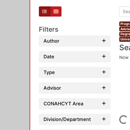
Progr
Filters
Advis
Degre
Unive
Author
Se
Date
Now 
Type
Advisor
CONAHCYT Area
Loading...
Division/Department