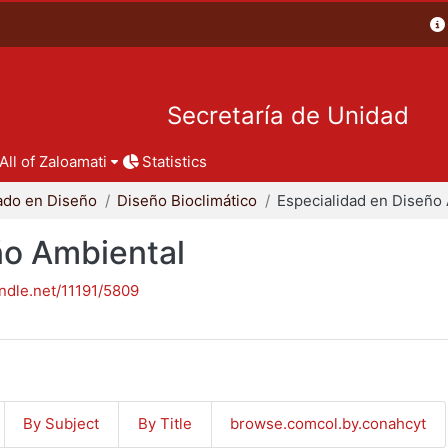
Secretaría de Unidad
All of Zaloamati
Statistics
ado en Diseño
Diseño Bioclimático
ño Ambiental
andle.net/11191/5809
By Subject
By Title
browse.comcol.by.conahcyt