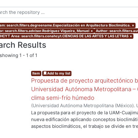
am: search.filters.degreename.Especialización en Arquitectura Bioclimática.
×
or: search.filters.advisor.Rodríguez Viqueira, Manuel
×
Author: search.filters.a
CYT Area: search.filters.conahcyt.CIENCIAS DE LAS ARTES Y LAS LETRAS
×
arch Results
showing
1 - 1 of 1
Item
Add to my list
Propuesta de proyecto arquitectónico bi
Universidad Autónoma Metropolitana – C
clima semi-frío húmedo
(
Universidad Autónoma Metropolitana (México). 
de Servicios de Información.
,
2005-10
)
Arreola M
La propuesta para el proyecto de la UAM-Cuajima
nueva edificación aplicando conceptos bioclimátic
aspectos bioclimáticos, el trabajo se divide en tr
Proyecto, ll Determinantes del proyecto y lll Dise