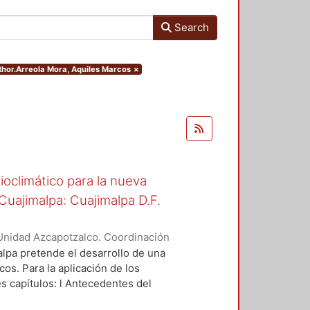
Search
uthor.Arreola Mora, Aquiles Marcos
×
oclimático para la nueva
uajimalpa: Cuajimalpa D.F.
Unidad Azcapotzalco. Coordinación
ora, Aquiles Marcos
lpa pretende el desarrollo de una
os. Para la aplicación de los
es capítulos: l Antecedentes del
ño del proyecto, con la finalidad