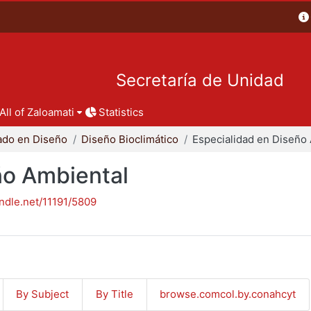
Secretaría de Unidad
All of Zaloamati
Statistics
ado en Diseño
Diseño Bioclimático
ño Ambiental
andle.net/11191/5809
By Subject
By Title
browse.comcol.by.conahcyt