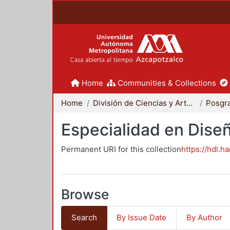
Home
Communities & Collections
Home
División de Ciencias y Artes para el Diseño
Posgr
Especialidad en Dise
Permanent URI for this collection
https://hdl.h
Browse
Search
By Issue Date
By Author