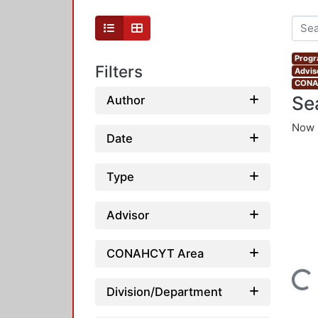
Progr
Filters
Advis
CONAH
Se
Author
Now 
Date
Type
Advisor
CONAHCYT Area
Loading...
Division/Department