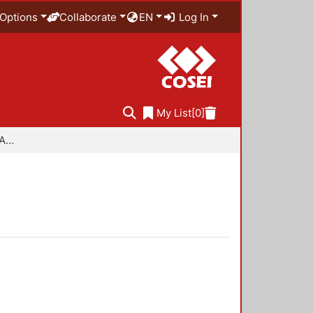
Options
Collaborate
EN
Log In
My List
[0]
Especialidad en Diseño Ambiental