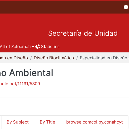
Secretaría de Unidad
All of Zaloamati
Statistics
ado en Diseño
Diseño Bioclimático
ño Ambiental
andle.net/11191/5809
By Subject
By Title
browse.comcol.by.conahcyt