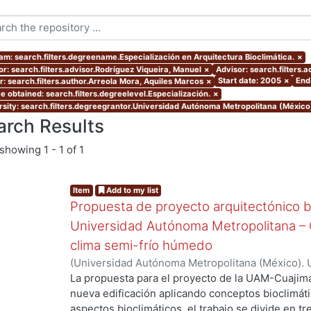
am: search.filters.degreename.Especialización en Arquitectura Bioclimática.
×
or: search.filters.advisor.Rodríguez Viqueira, Manuel
×
Advisor: search.filters.
Start date: 2005
×
End
r: search.filters.author.Arreola Mora, Aquiles Marcos
×
e obtained: search.filters.degreelevel.Especialización.
×
rsity: search.filters.degreegrantor.Universidad Autónoma Metropolitana (México
arch Results
showing
1 - 1 of 1
Item
Add to my list
Propuesta de proyecto arquitectónico bi
Universidad Autónoma Metropolitana – C
clima semi-frío húmedo
(
Universidad Autónoma Metropolitana (México). 
de Servicios de Información.
,
2005-10
)
Arreola M
La propuesta para el proyecto de la UAM-Cuajima
nueva edificación aplicando conceptos bioclimátic
ng...
aspectos bioclimáticos, el trabajo se divide en tr