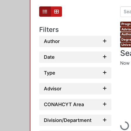
Progr
Filters
Advis
Autho
Degre
Author
Unive
Se
Date
Now 
Type
Advisor
CONAHCYT Area
Division/Department
Loadi