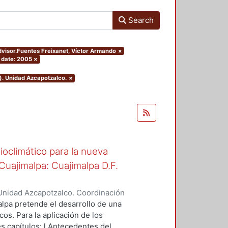
Search
advisor.Fuentes Freixanet, Víctor Armando
×
 date: 2005
×
). Unidad Azcapotzalco.
×
oclimático para la nueva
uajimalpa: Cuajimalpa D.F.
Unidad Azcapotzalco. Coordinación
ora, Aquiles Marcos
lpa pretende el desarrollo de una
os. Para la aplicación de los
es capítulos: l Antecedentes del