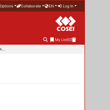
Options
Collaborate
EN
Log In
My List
[0]
Especialidad en Diseño Ambiental