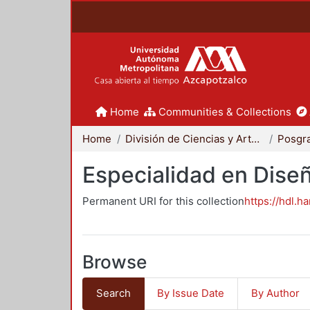
Home
Communities & Collections
Home
División de Ciencias y Artes para el Diseño
Posgr
Especialidad en Dise
Permanent URI for this collection
https://hdl.h
Browse
Search
By Issue Date
By Author