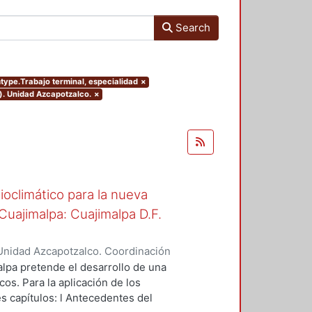
Search
mtype.Trabajo terminal, especialidad
×
). Unidad Azcapotzalco.
×
oclimático para la nueva
uajimalpa: Cuajimalpa D.F.
Unidad Azcapotzalco. Coordinación
ora, Aquiles Marcos
lpa pretende el desarrollo de una
os. Para la aplicación de los
es capítulos: l Antecedentes del