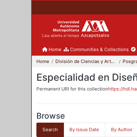
Home
Communities & Collections
Home
División de Ciencias y Artes para el Diseño
Posgr
Especialidad en Dise
Permanent URI for this collection
https://hdl.h
Browse
Search
By Issue Date
By Author