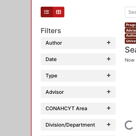
Progr
Filters
Advis
Autho
Unive
Author
Se
Date
Now 
Type
Advisor
CONAHCYT Area
Loading...
Division/Department