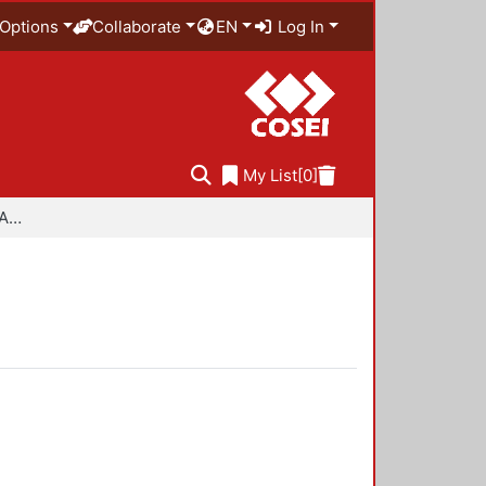
Options
Collaborate
EN
Log In
My List
[0]
Especialidad en Diseño Ambiental