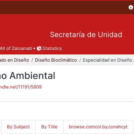
Secretaría de Unidad
All of Zaloamati
Statistics
ado en Diseño
Diseño Bioclimático
ño Ambiental
andle.net/11191/5809
By Subject
By Title
browse.comcol.by.conahcyt