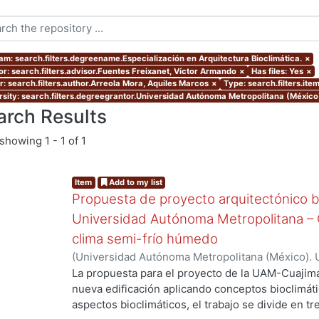
am: search.filters.degreename.Especialización en Arquitectura Bioclimática.
×
or: search.filters.advisor.Fuentes Freixanet, Víctor Armando
×
Has files: Yes
×
r: search.filters.author.Arreola Mora, Aquiles Marcos
×
Type: search.filters.ite
rsity: search.filters.degreegrantor.Universidad Autónoma Metropolitana (México
arch Results
showing
1 - 1 of 1
Item
Add to my list
Propuesta de proyecto arquitectónico bi
Universidad Autónoma Metropolitana – C
clima semi-frío húmedo
(
Universidad Autónoma Metropolitana (México). 
de Servicios de Información.
,
2005-10
)
Arreola M
La propuesta para el proyecto de la UAM-Cuajima
nueva edificación aplicando conceptos bioclimátic
aspectos bioclimáticos, el trabajo se divide en tr