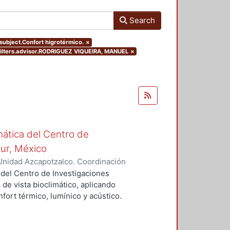
Search
.subject.Confort higrotérmico.
×
filters.advisor.RODRIGUEZ VIQUEIRA, MANUEL
×
mática del Centro de
Sur, México
Unidad Azcapotzalco. Coordinación
vera, José Luis
 del Centro de Investigaciones
 de vista bioclimático, aplicando
fort térmico, lumínico y acústico.
nderán propuestas de diseño