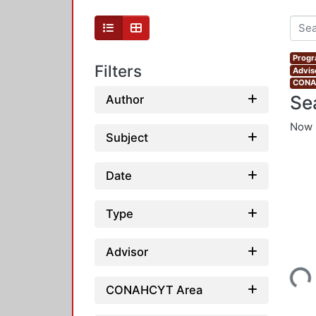
Progr
Filters
Advis
CONAH
Se
Author
Now 
Subject
Date
Type
Advisor
Loading...
CONAHCYT Area