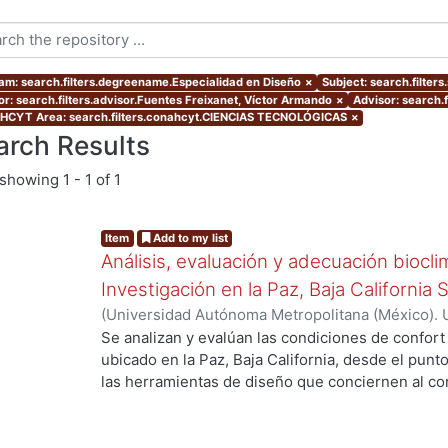
am: search.filters.degreename.Especialidad en Diseño
×
Subject: search.filters
or: search.filters.advisor.Fuentes Freixanet, Víctor Armando
×
Advisor: search.
CYT Area: search.filters.conahcyt.CIENCIAS TECNOLÓGICAS
×
arch Results
showing
1 - 1 of 1
Item
Add to my list
Análisis, evaluación y adecuación biocli
Investigación en la Paz, Baja California 
(
Universidad Autónoma Metropolitana (México). 
de Servicios de Información.
,
1999-12
)
García Ta
Se analizan y evalúan las condiciones de confort
ubicado en la Paz, Baja California, desde el punto
las herramientas de diseño que conciernen al con
De los resultados de esta evaluación se despre
bioclimático.