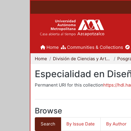
Home
Communities & Collections
Home
División de Ciencias y Artes para el Diseño
Posgr
Especialidad en Dise
Permanent URI for this collection
https://hdl.h
Browse
Search
By Issue Date
By Author