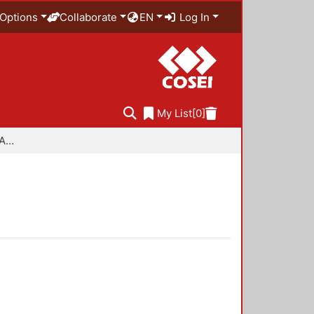
Options
Collaborate
EN
Log In
My List
[0]
Especialidad en Diseño Ambiental