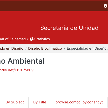
Secretaría de Unidad
All of Zaloamati
Statistics
ado en Diseño
Diseño Bioclimático
ño Ambiental
andle.net/11191/5809
By Subject
By Title
browse.comcol.by.conahcyt