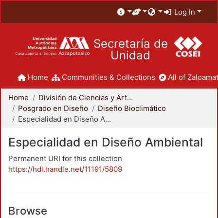
Log In
Secretaría de
Unidad
Home
Communities & Collections
All of Zaloamat
Home
División de Ciencias y Artes para el Diseño
Posgrado en Diseño
Diseño Bioclimático
Especialidad en Diseño Ambiental
Especialidad en Diseño Ambiental
Permanent URI for this collection
https://hdl.handle.net/11191/5809
Browse