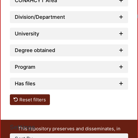
CONAHCYT Area
Lo
Division/Department
University
Degree obtained
Program
Has files
Reset filters
Settings
This repository preserves and disseminates, in
unrestricted open access, the teaching and research