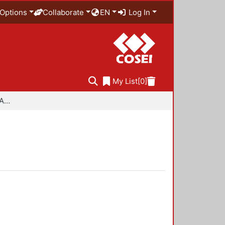
Options
Collaborate
EN
Log In
My List
[0]
Especialidad en Diseño Ambiental