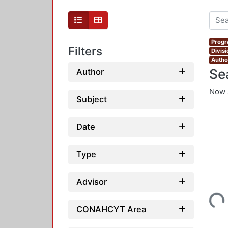
Progr
Filters
Divis
Autho
Se
Author
Now 
Subject
Date
Type
Advisor
Loading...
CONAHCYT Area