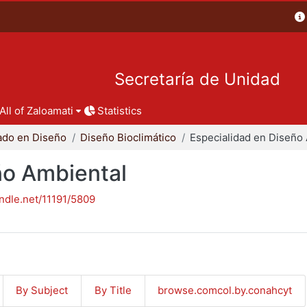
Secretaría de Unidad
All of Zaloamati
Statistics
ado en Diseño
Diseño Bioclimático
ño Ambiental
andle.net/11191/5809
By Subject
By Title
browse.comcol.by.conahcyt