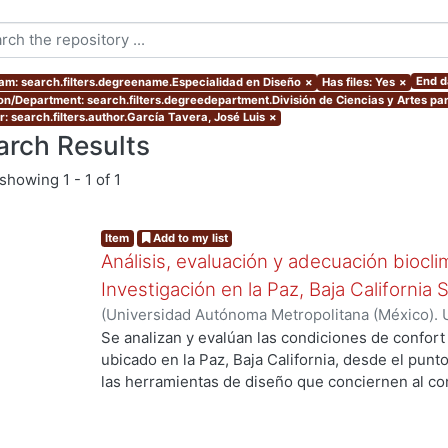
End d
am: search.filters.degreename.Especialidad en Diseño
×
Has files: Yes
×
ion/Department: search.filters.degreedepartment.División de Ciencias y Artes par
r: search.filters.author.García Tavera, José Luis
×
arch Results
showing
1 - 1 of 1
Item
Add to my list
Análisis, evaluación y adecuación biocli
Investigación en la Paz, Baja California 
(
Universidad Autónoma Metropolitana (México). 
de Servicios de Información.
,
1999-12
)
García Ta
Se analizan y evalúan las condiciones de confort
ubicado en la Paz, Baja California, desde el punto
las herramientas de diseño que conciernen al con
De los resultados de esta evaluación se despre
bioclimático.