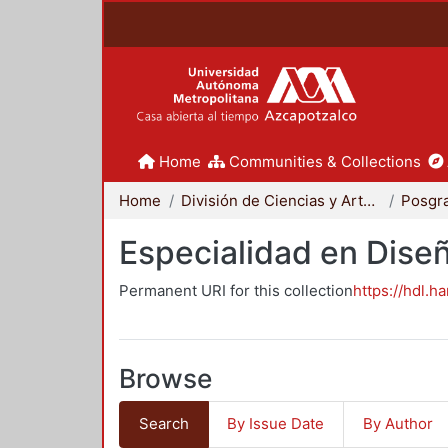
Home
Communities & Collections
Home
División de Ciencias y Artes para el Diseño
Posgr
Especialidad en Dise
Permanent URI for this collection
https://hdl.h
Browse
Search
By Issue Date
By Author