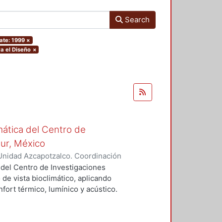
Search
ate: 1999
×
a el Diseño
×
mática del Centro de
Sur, México
Unidad Azcapotzalco. Coordinación
vera, José Luis
 del Centro de Investigaciones
 de vista bioclimático, aplicando
fort térmico, lumínico y acústico.
nderán propuestas de diseño