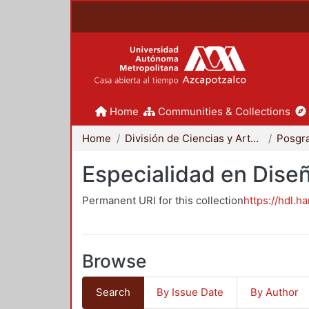
Home
Communities & Collections
Home
División de Ciencias y Artes para el Diseño
Posgr
Especialidad en Dise
Permanent URI for this collection
https://hdl.h
Browse
Search
By Issue Date
By Author