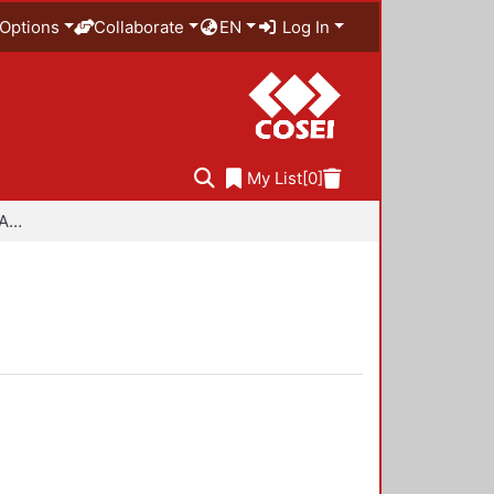
Options
Collaborate
EN
Log In
My List
[0]
Especialidad en Diseño Ambiental