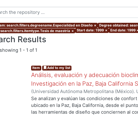
am: search.filters.degreename.Especialidad en Diseño
×
Degree obtained: searc
Start date: 1999
×
End date: 1999
 search.filters.itemtype.Tesis de maestría
×
arch Results
showing
1 - 1 of 1
Item
Add to my list
Análisis, evaluación y adecuación biocli
Investigación en la Paz, Baja California 
(
Universidad Autónoma Metropolitana (México). 
de Servicios de Información.
,
1999-12
)
García Ta
Se analizan y evalúan las condiciones de confort
ubicado en la Paz, Baja California, desde el punto
las herramientas de diseño que conciernen al con
De los resultados de esta evaluación se despre
bioclimático.