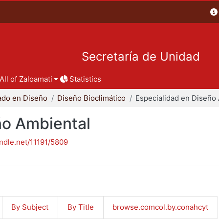
Secretaría de Unidad
All of Zaloamati
Statistics
ado en Diseño
Diseño Bioclimático
ño Ambiental
andle.net/11191/5809
By Subject
By Title
browse.comcol.by.conahcyt