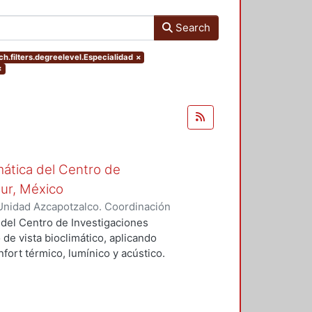
Search
h.filters.degreelevel.Especialidad
×
×
mática del Centro de
Sur, México
Unidad Azcapotzalco. Coordinación
vera, José Luis
 del Centro de Investigaciones
 de vista bioclimático, aplicando
fort térmico, lumínico y acústico.
nderán propuestas de diseño