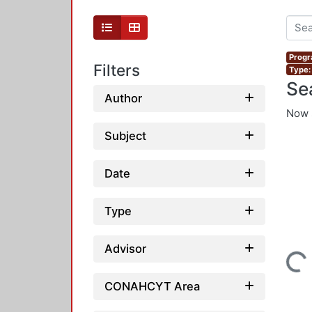
Progr
Filters
Type:
Se
Author
Now 
Subject
Date
Type
Advisor
Loading...
CONAHCYT Area