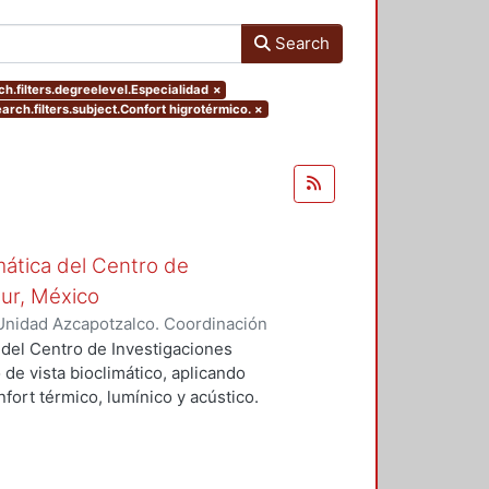
Search
h.filters.degreelevel.Especialidad
×
earch.filters.subject.Confort higrotérmico.
×
mática del Centro de
Sur, México
Unidad Azcapotzalco. Coordinación
vera, José Luis
 del Centro de Investigaciones
 de vista bioclimático, aplicando
fort térmico, lumínico y acústico.
nderán propuestas de diseño