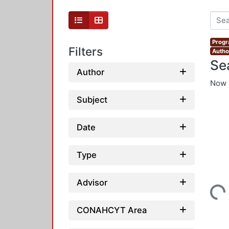
Progr
Filters
Autho
Se
Author
Now 
Subject
Date
Type
Advisor
Loading...
CONAHCYT Area