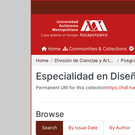
Home
Communities & Collections
Home
División de Ciencias y Artes para el Diseño
Posgr
Especialidad en Dise
Permanent URI for this collection
https://hdl.h
Browse
Search
By Issue Date
By Author