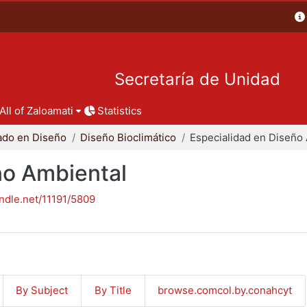
Secretaría de Unidad
All of Zaloamati
Statistics
ado en Diseño
Diseño Bioclimático
ño Ambiental
andle.net/11191/5809
By Subject
By Title
browse.comcol.by.conahcyt