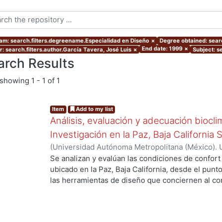
am: search.filters.degreename.Especialidad en Diseño
×
Degree obtained: searc
End date: 1999
×
r: search.filters.author.García Tavera, José Luis
×
Subject: s
arch Results
showing
1 - 1 of 1
Item
Add to my list
Análisis, evaluación y adecuación biocli
Investigación en la Paz, Baja California 
(
Universidad Autónoma Metropolitana (México). 
de Servicios de Información.
,
1999-12
)
García Ta
Se analizan y evalúan las condiciones de confort
ubicado en la Paz, Baja California, desde el punto
las herramientas de diseño que conciernen al con
De los resultados de esta evaluación se despre
bioclimático.