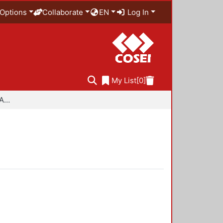
Options
Collaborate
EN
Log In
My List
[0]
Especialidad en Diseño Ambiental