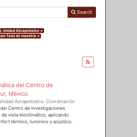
Search
o). Unidad Azcapotzalco
×
type.Tesis de maestría
×
mática del Centro de
Sur, México
Unidad Azcapotzalco. Coordinación
vera, José Luis
 del Centro de Investigaciones
 de vista bioclimático, aplicando
fort térmico, lumínico y acústico.
nderán propuestas de diseño