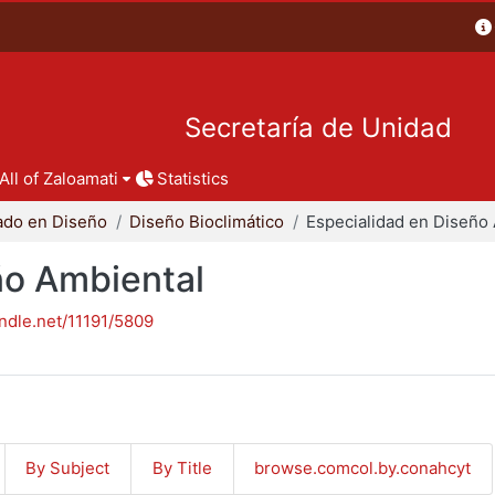
Secretaría de Unidad
All of Zaloamati
Statistics
ado en Diseño
Diseño Bioclimático
ño Ambiental
andle.net/11191/5809
By Subject
By Title
browse.comcol.by.conahcyt