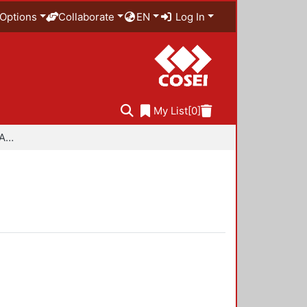
Options
Collaborate
EN
Log In
My List
[0]
Especialidad en Diseño Ambiental