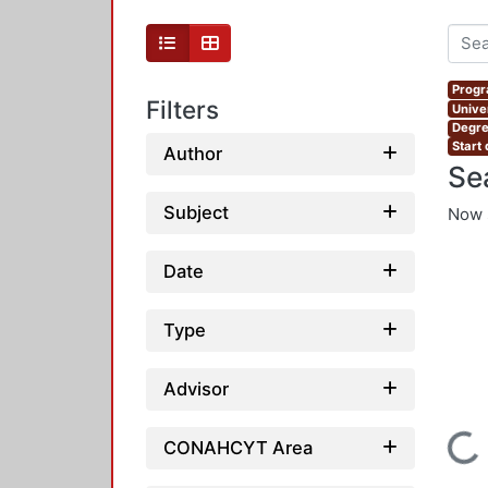
Progr
Filters
Unive
Degre
Start 
Author
Se
Subject
Now 
Date
Type
Advisor
Loading...
CONAHCYT Area