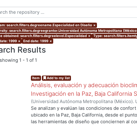
am: search.filters.degreename.Especialidad en Diseño
×
rsity: search.filters.degreegrantor.Universidad Autónoma Metropolitana (Méxic
e obtained: search.filters.degreelevel.Especialidad
×
Type: search.filters.item
date: 1999
×
End date: 1999
×
arch Results
showing
1 - 1 of 1
Item
Add to my list
Análisis, evaluación y adecuación biocli
Investigación en la Paz, Baja California 
(
Universidad Autónoma Metropolitana (México). 
de Servicios de Información.
,
1999-12
)
García Ta
Se analizan y evalúan las condiciones de confort
ubicado en la Paz, Baja California, desde el punto
las herramientas de diseño que conciernen al con
De los resultados de esta evaluación se despre
bioclimático.