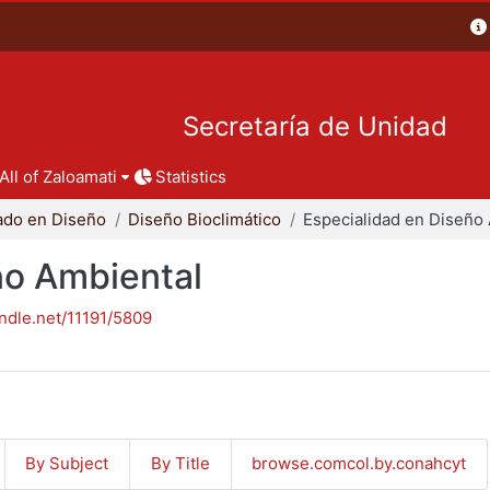
Secretaría de Unidad
All of Zaloamati
Statistics
ado en Diseño
Diseño Bioclimático
ño Ambiental
andle.net/11191/5809
By Subject
By Title
browse.comcol.by.conahcyt