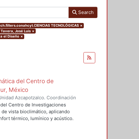
Search
ch.filters.conahcyt.CIENCIAS TECNOLÓGICAS
×
 Tavera, José Luis
×
a el Diseño
×
mática del Centro de
Sur, México
Unidad Azcapotzalco. Coordinación
vera, José Luis
 del Centro de Investigaciones
 de vista bioclimático, aplicando
fort térmico, lumínico y acústico.
nderán propuestas de diseño