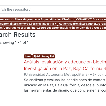
am: search.filters.degreename.Especialidad en Diseño
×
CONAHCYT Area: sear
 search.filters.itemtype.Tesis de maestría
×
Author: search.filters.author.García
ion/Department: search.filters.degreedepartment.División de Ciencias y Artes par
arch Results
showing
1 - 1 of 1
Item
Add to my list
Análisis, evaluación y adecuación biocli
Investigación en la Paz, Baja California 
(
Universidad Autónoma Metropolitana (México). 
de Servicios de Información.
,
1999-12
)
García Ta
Se analizan y evalúan las condiciones de confort
g...
ubicado en la Paz, Baja California, desde el punto
las herramientas de diseño que conciernen al con
De los resultados de esta evaluación se despre
bioclimático.