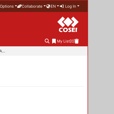
Options
Collaborate
EN
Log In
My List
[0]
Especialidad en Diseño Ambiental