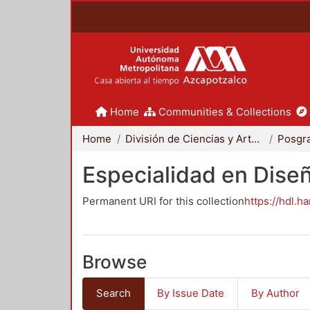
Home
Communities & Collections
Home
División de Ciencias y Artes para el Diseño
Posgr
Especialidad en Dise
Permanent URI for this collection
https://hdl.h
Browse
Search
By Issue Date
By Author