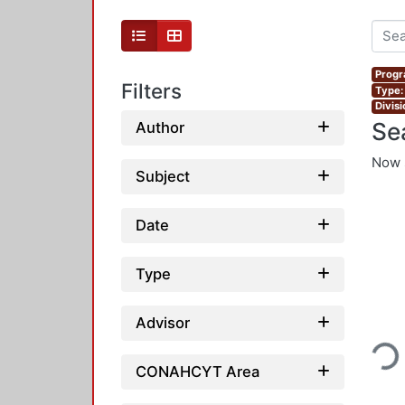
Progr
Filters
Type:
Divis
Se
Author
Now 
Subject
Date
Type
Loadin
Advisor
CONAHCYT Area