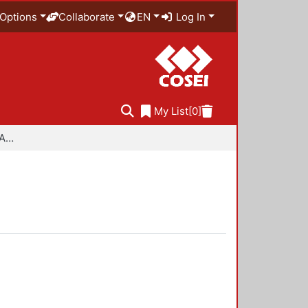
Options
Collaborate
EN
Log In
My List
[0]
Especialidad en Diseño Ambiental