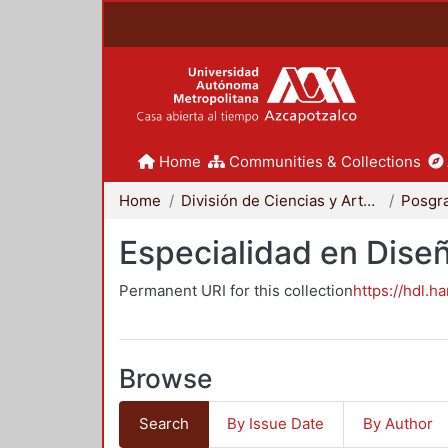
Home
Communities & Collections
Home
División de Ciencias y Artes para el Diseño
Posgr
Especialidad en Dise
Permanent URI for this collection
https://hdl.h
Browse
Search
By Issue Date
By Author