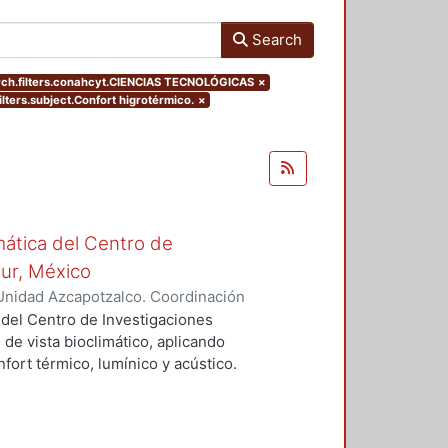
Search
ch.filters.conahcyt.CIENCIAS TECNOLÓGICAS
×
ilters.subject.Confort higrotérmico.
×
mática del Centro de
Sur, México
Unidad Azcapotzalco. Coordinación
vera, José Luis
 del Centro de Investigaciones
 de vista bioclimático, aplicando
fort térmico, lumínico y acústico.
nderán propuestas de diseño