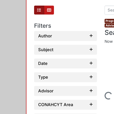
Progr
Filters
Advis
Se
Author
Now 
Subject
Date
Type
Advisor
Loading...
CONAHCYT Area