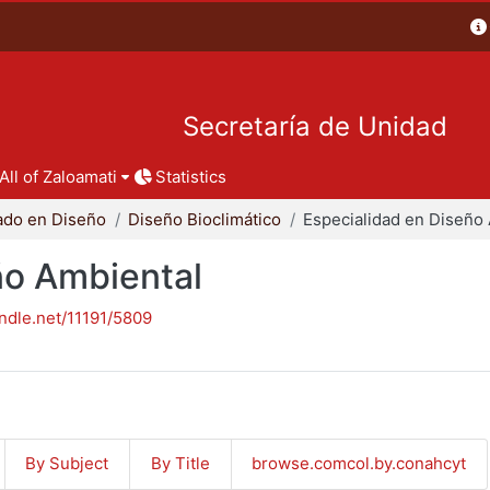
Secretaría de Unidad
All of Zaloamati
Statistics
ado en Diseño
Diseño Bioclimático
ño Ambiental
andle.net/11191/5809
By Subject
By Title
browse.comcol.by.conahcyt