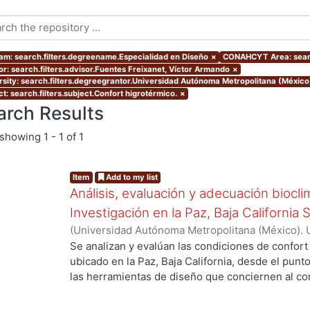
am: search.filters.degreename.Especialidad en Diseño
×
CONAHCYT Area: sear
or: search.filters.advisor.Fuentes Freixanet, Víctor Armando
×
rsity: search.filters.degreegrantor.Universidad Autónoma Metropolitana (Méxic
t: search.filters.subject.Confort higrotérmico.
×
arch Results
showing
1 - 1 of 1
Item
Add to my list
Análisis, evaluación y adecuación biocli
Investigación en la Paz, Baja California 
(
Universidad Autónoma Metropolitana (México). 
de Servicios de Información.
,
1999-12
)
García Ta
Se analizan y evalúan las condiciones de confort
ubicado en la Paz, Baja California, desde el punto
las herramientas de diseño que conciernen al con
De los resultados de esta evaluación se despre
bioclimático.