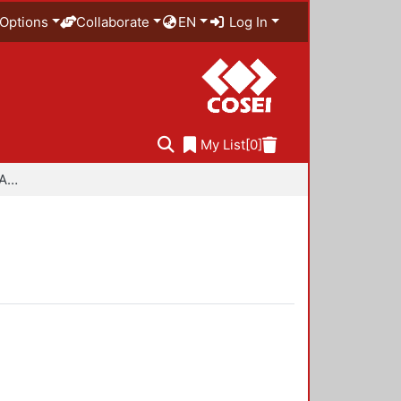
Options
Collaborate
EN
Log In
My List
[0]
Especialidad en Diseño Ambiental