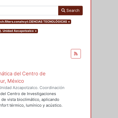
Search
ch.filters.conahcyt.CIENCIAS TECNOLÓGICAS
×
o). Unidad Azcapotzalco
×
mática del Centro de
Sur, México
Unidad Azcapotzalco. Coordinación
vera, José Luis
 del Centro de Investigaciones
 de vista bioclimático, aplicando
fort térmico, lumínico y acústico.
nderán propuestas de diseño