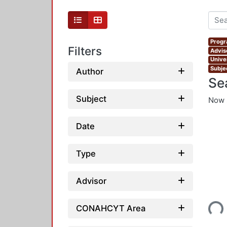
Progr
Filters
Advis
Unive
Subjec
Author
Se
Subject
Now 
Date
Type
Advisor
Loading...
CONAHCYT Area