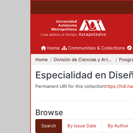
Home
Communities & Collections
Home
División de Ciencias y Artes para el Diseño
Posgr
Especialidad en Dise
Permanent URI for this collection
https://hdl.h
Browse
Search
By Issue Date
By Author