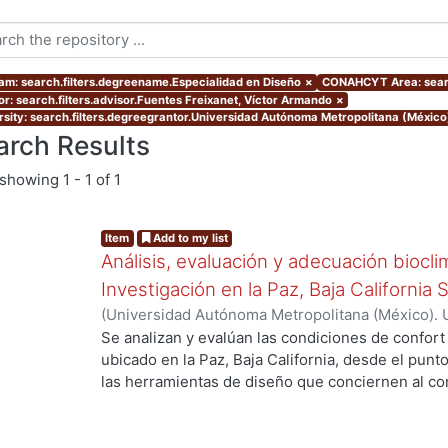
am: search.filters.degreename.Especialidad en Diseño
×
CONAHCYT Area: sear
or: search.filters.advisor.Fuentes Freixanet, Víctor Armando
×
rsity: search.filters.degreegrantor.Universidad Autónoma Metropolitana (Méxic
arch Results
showing
1 - 1 of 1
Item
Add to my list
Análisis, evaluación y adecuación biocli
Investigación en la Paz, Baja California 
(
Universidad Autónoma Metropolitana (México). 
de Servicios de Información.
,
1999-12
)
García Ta
Se analizan y evalúan las condiciones de confort
ubicado en la Paz, Baja California, desde el punto
las herramientas de diseño que conciernen al con
De los resultados de esta evaluación se despre
bioclimático.