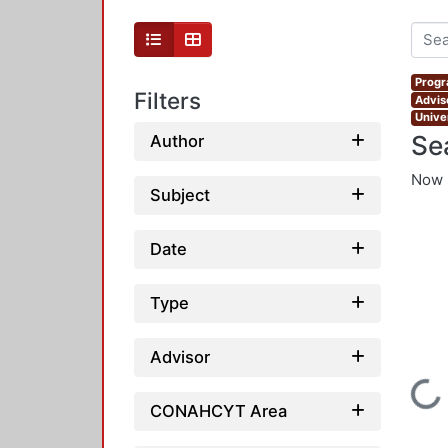
Progr
Filters
Advis
Unive
Se
Author
Now 
Subject
Date
Type
Advisor
Loading...
CONAHCYT Area