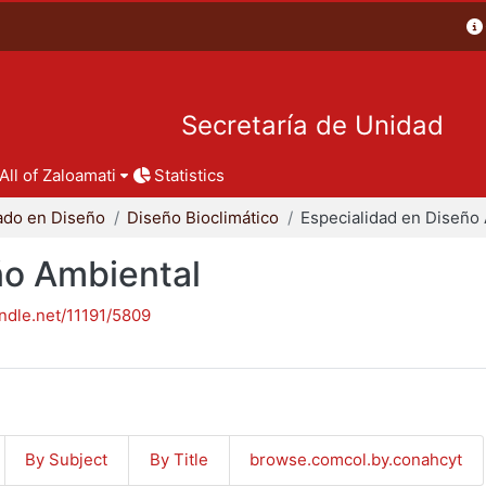
Secretaría de Unidad
All of Zaloamati
Statistics
ado en Diseño
Diseño Bioclimático
ño Ambiental
andle.net/11191/5809
By Subject
By Title
browse.comcol.by.conahcyt