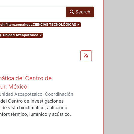
Search
ch.filters.conahcyt.CIENCIAS TECNOLÓGICAS
×
o). Unidad Azcapotzalco
×
mática del Centro de
Sur, México
Unidad Azcapotzalco. Coordinación
vera, José Luis
 del Centro de Investigaciones
 de vista bioclimático, aplicando
fort térmico, lumínico y acústico.
nderán propuestas de diseño