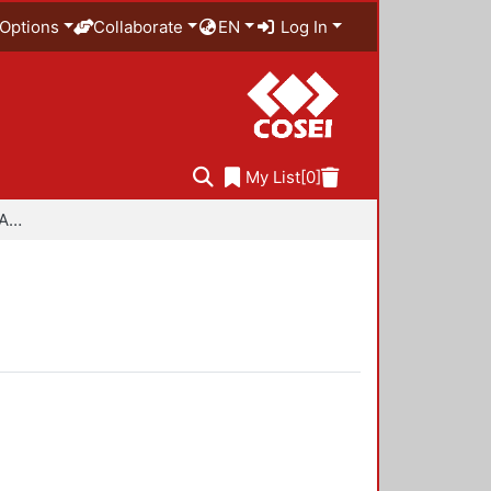
Options
Collaborate
EN
Log In
My List
[0]
Especialidad en Diseño Ambiental