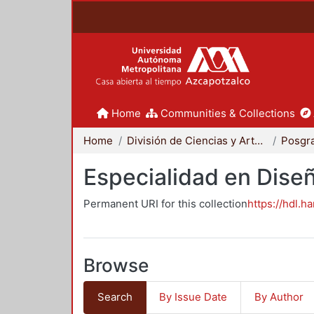
Home
Communities & Collections
Home
División de Ciencias y Artes para el Diseño
Posgr
Especialidad en Dise
Permanent URI for this collection
https://hdl.h
Browse
Search
By Issue Date
By Author