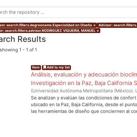
am: search.filters.degreename.Especialidad en Diseño
×
Advisor: search.filter
or: search.filters.advisor.RODRIGUEZ VIQUEIRA, MANUEL
×
arch Results
showing
1 - 1 of 1
Item
Add to my list
Análisis, evaluación y adecuación biocli
Investigación en la Paz, Baja California 
(
Universidad Autónoma Metropolitana (México). 
de Servicios de Información.
,
1999-12
)
García Ta
Se analizan y evalúan las condiciones de confort
ubicado en la Paz, Baja California, desde el punto
las herramientas de diseño que conciernen al con
De los resultados de esta evaluación se despre
bioclimático.