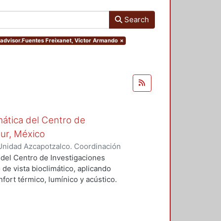
Search
s.advisor.Fuentes Freixanet, Víctor Armando
×
mática del Centro de
Sur, México
Unidad Azcapotzalco. Coordinación
vera, José Luis
 del Centro de Investigaciones
 de vista bioclimático, aplicando
fort térmico, lumínico y acústico.
nderán propuestas de diseño