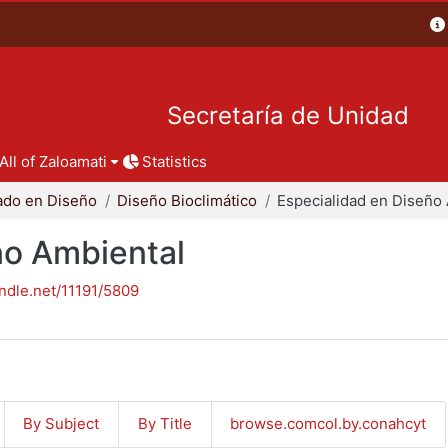
Secretaría de Unidad
All of Zaloamati
Statistics
ado en Diseño
Diseño Bioclimático
ño Ambiental
andle.net/11191/5809
By Subject
By Title
browse.comcol.by.conahcyt