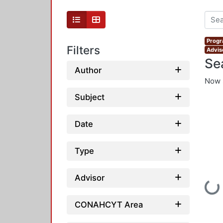
Progr
Filters
Advis
Se
Author
Now 
Subject
Date
Type
Advisor
Loading...
CONAHCYT Area