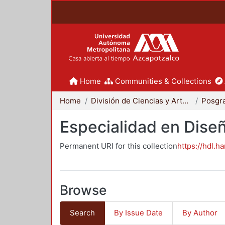
Home
Communities & Collections
Home
División de Ciencias y Artes para el Diseño
Posgr
Especialidad en Dise
Permanent URI for this collection
https://hdl.h
Browse
Search
By Issue Date
By Author