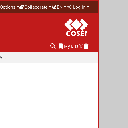
Options
Collaborate
EN
Log In
My List
[0]
Especialidad en Diseño Ambiental