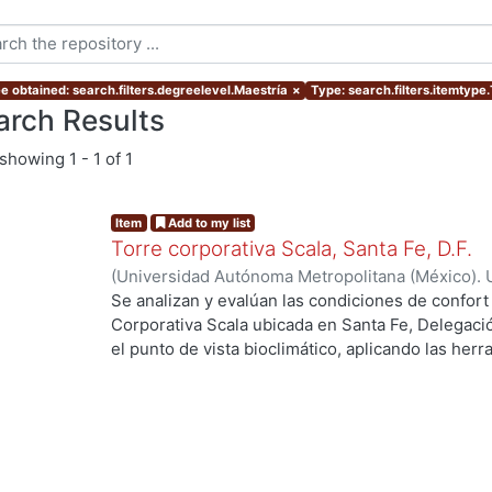
e obtained: search.filters.degreelevel.Maestría
×
Type: search.filters.itemtype
arch Results
showing
1 - 1 of 1
Item
Add to my list
Torre corporativa Scala, Santa Fe, D.F.
(
Universidad Autónoma Metropolitana (México). 
de Servicios de Información.
,
1999
)
Corro Eguia,
Se analizan y evalúan las condiciones de confort
Corporativa Scala ubicada en Santa Fe, Delegaci
el punto de vista bioclimático, aplicando las her
intervienen en el confort térmico, lumínico y acús