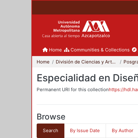
Home
Communities & Collections
Home
División de Ciencias y Artes para el Diseño
Posgr
Especialidad en Dise
Permanent URI for this collection
https://hdl.h
Browse
Search
By Issue Date
By Author