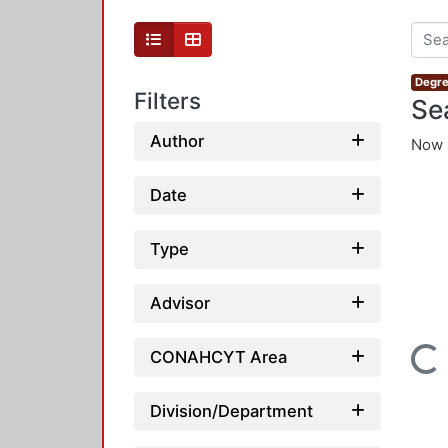
Degre
Filters
Se
Author
Now 
Date
Type
Advisor
Loading...
CONAHCYT Area
Division/Department