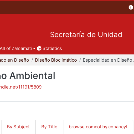
Secretaría de Unidad
All of Zaloamati
Statistics
ado en Diseño
Diseño Bioclimático
ño Ambiental
andle.net/11191/5809
By Subject
By Title
browse.comcol.by.conahcyt