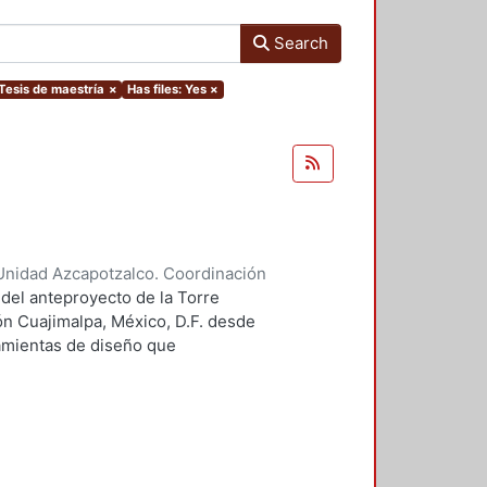
Search
.Tesis de maestría
×
Has files: Yes
×
Unidad Azcapotzalco. Coordinación
 Guillermo Heriberto
 del anteproyecto de la Torre
ón Cuajimalpa, México, D.F. desde
ramientas de diseño que
tico.