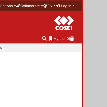
Options
Collaborate
EN
Log In
My List
[0]
Especialidad en Diseño Ambiental