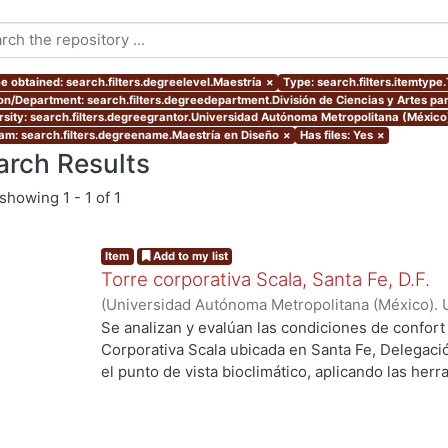
e obtained: search.filters.degreelevel.Maestría
×
Type: search.filters.itemtype
ion/Department: search.filters.degreedepartment.División de Ciencias y Artes par
rsity: search.filters.degreegrantor.Universidad Autónoma Metropolitana (Méxic
am: search.filters.degreename.Maestría en Diseño
×
Has files: Yes
×
arch Results
showing
1 - 1 of 1
Item
Add to my list
Torre corporativa Scala, Santa Fe, D.F.
(
Universidad Autónoma Metropolitana (México). 
de Servicios de Información.
,
1999
)
Corro Eguia,
Se analizan y evalúan las condiciones de confort
Corporativa Scala ubicada en Santa Fe, Delegaci
el punto de vista bioclimático, aplicando las her
intervienen en el confort térmico, lumínico y acús