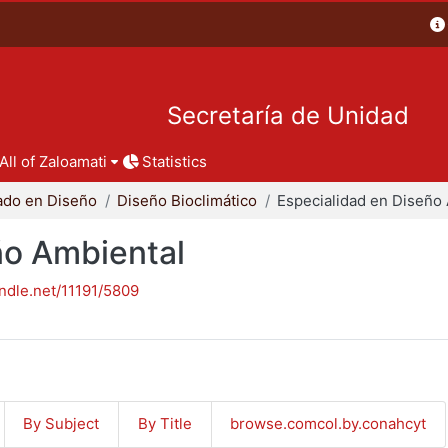
Secretaría de Unidad
All of Zaloamati
Statistics
ado en Diseño
Diseño Bioclimático
ño Ambiental
andle.net/11191/5809
By Subject
By Title
browse.comcol.by.conahcyt