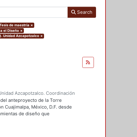
Search
.Tesis de maestría
×
a el Diseño
×
o). Unidad Azcapotzalco
×
Unidad Azcapotzalco. Coordinación
 Guillermo Heriberto
 del anteproyecto de la Torre
ón Cuajimalpa, México, D.F. desde
ramientas de diseño que
tico.