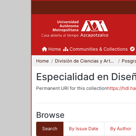
Home
Communities & Collections
Home
División de Ciencias y Artes para el Diseño
Posgr
Especialidad en Dise
Permanent URI for this collection
https://hdl.h
Browse
Search
By Issue Date
By Author