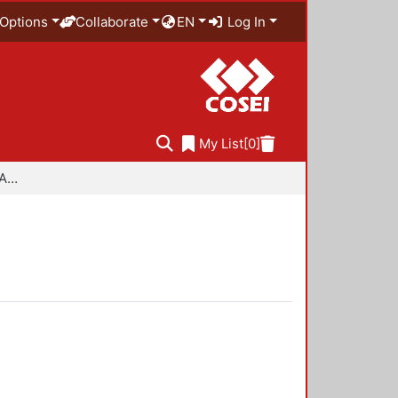
Options
Collaborate
EN
Log In
My List
[0]
Especialidad en Diseño Ambiental