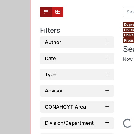
Degre
Filters
Divis
Unive
Progr
Author
Se
Date
Now 
Type
Advisor
CONAHCYT Area
Loading...
Division/Department