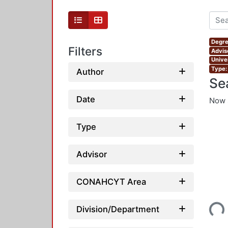
Degre
Filters
Advis
Unive
Type:
Author
Se
Date
Now 
Type
Advisor
CONAHCYT Area
Loading...
Division/Department