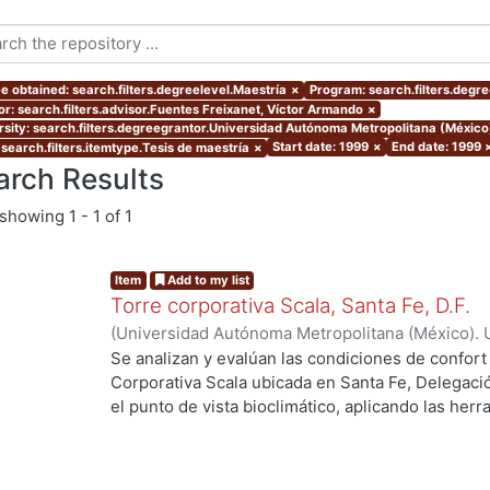
e obtained: search.filters.degreelevel.Maestría
×
Program: search.filters.degr
or: search.filters.advisor.Fuentes Freixanet, Víctor Armando
×
rsity: search.filters.degreegrantor.Universidad Autónoma Metropolitana (Méxic
Start date: 1999
×
End date: 1999
 search.filters.itemtype.Tesis de maestría
×
arch Results
showing
1 - 1 of 1
Item
Add to my list
Torre corporativa Scala, Santa Fe, D.F.
(
Universidad Autónoma Metropolitana (México). 
de Servicios de Información.
,
1999
)
Corro Eguia,
Se analizan y evalúan las condiciones de confort
Corporativa Scala ubicada en Santa Fe, Delegaci
el punto de vista bioclimático, aplicando las her
intervienen en el confort térmico, lumínico y acús