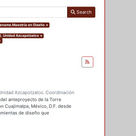
Search
eename.Maestría en Diseño
×
o). Unidad Azcapotzalco
×
×
Unidad Azcapotzalco. Coordinación
 Guillermo Heriberto
 del anteproyecto de la Torre
ón Cuajimalpa, México, D.F. desde
ramientas de diseño que
tico.