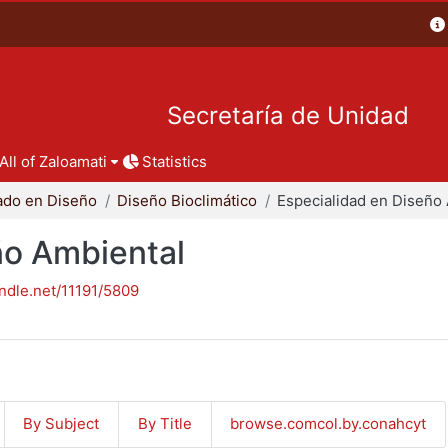
Secretaría de Unidad
All of Zaloamati
Statistics
ado en Diseño
Diseño Bioclimático
ño Ambiental
andle.net/11191/5809
By Subject
By Title
browse.comcol.by.conahcyt