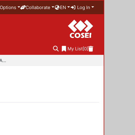
Options
Collaborate
EN
Log In
My List
[0]
Especialidad en Diseño Ambiental