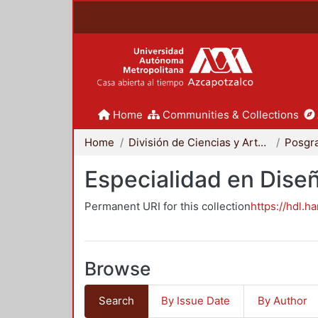
Home
Communities & Collections
Home
División de Ciencias y Artes para el Diseño
Posgr
Especialidad en Dise
Permanent URI for this collection
https://hdl.h
Browse
Search
By Issue Date
By Author