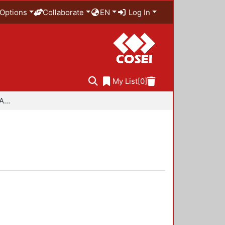
Options
Collaborate
EN
Log In
My List
[0]
Especialidad en Diseño Ambiental