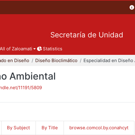
Secretaría de Unidad
All of Zaloamati
Statistics
ado en Diseño
Diseño Bioclimático
ño Ambiental
andle.net/11191/5809
By Subject
By Title
browse.comcol.by.conahcyt