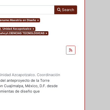
Search
eename.Maestría en Diseño
×
o). Unidad Azcapotzalco
×
onahcyt.CIENCIAS TECNOLÓGICAS
×
Unidad Azcapotzalco. Coordinación
 Guillermo Heriberto
 del anteproyecto de la Torre
ón Cuajimalpa, México, D.F. desde
ramientas de diseño que
tico.