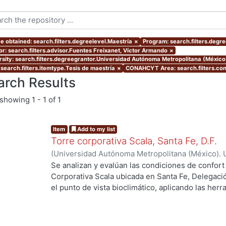
e obtained: search.filters.degreelevel.Maestría
×
Program: search.filters.degr
or: search.filters.advisor.Fuentes Freixanet, Víctor Armando
×
rsity: search.filters.degreegrantor.Universidad Autónoma Metropolitana (Méxic
 search.filters.itemtype.Tesis de maestría
×
CONAHCYT Area: search.filters.c
arch Results
showing
1 - 1 of 1
Item
Add to my list
Torre corporativa Scala, Santa Fe, D.F.
(
Universidad Autónoma Metropolitana (México). 
de Servicios de Información.
,
1999
)
Corro Eguia,
Se analizan y evalúan las condiciones de confort
Corporativa Scala ubicada en Santa Fe, Delegaci
el punto de vista bioclimático, aplicando las her
intervienen en el confort térmico, lumínico y acús