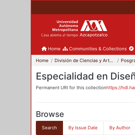
Home
Communities & Collections
Home
División de Ciencias y Artes para el Diseño
Posgr
Especialidad en Dise
Permanent URI for this collection
https://hdl.h
Browse
Search
By Issue Date
By Author