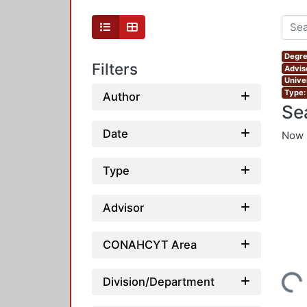
Degre
Filters
Advis
Unive
Type:
Author
Se
Date
Now 
Type
Advisor
CONAHCYT Area
Loading...
Division/Department