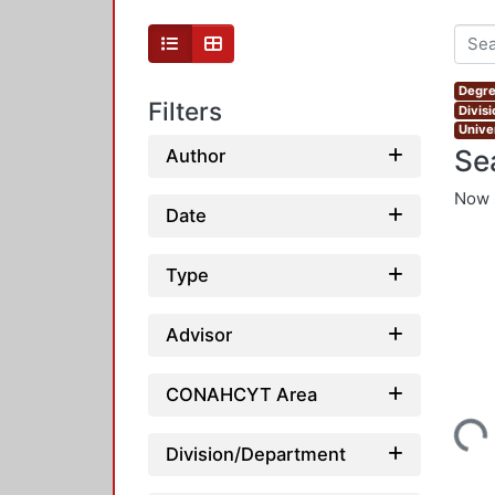
Degre
Filters
Divis
Unive
Se
Author
Now 
Date
Type
Advisor
CONAHCYT Area
Loading...
Division/Department