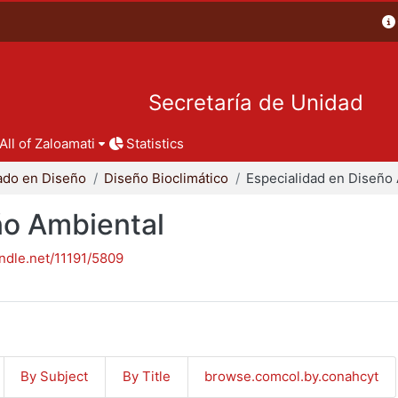
Secretaría de Unidad
All of Zaloamati
Statistics
ado en Diseño
Diseño Bioclimático
ño Ambiental
andle.net/11191/5809
By Subject
By Title
browse.comcol.by.conahcyt