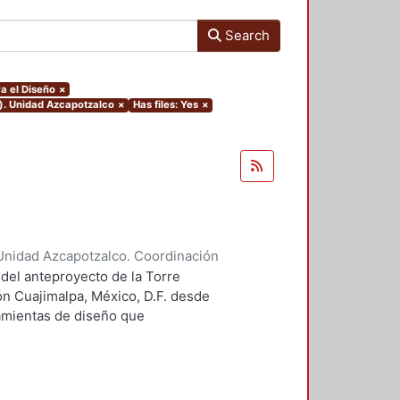
Search
a el Diseño
×
o). Unidad Azcapotzalco
×
Has files: Yes
×
Unidad Azcapotzalco. Coordinación
 Guillermo Heriberto
 del anteproyecto de la Torre
ón Cuajimalpa, México, D.F. desde
ramientas de diseño que
tico.