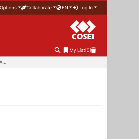
Options
Collaborate
EN
Log In
My List
[0]
Especialidad en Diseño Ambiental