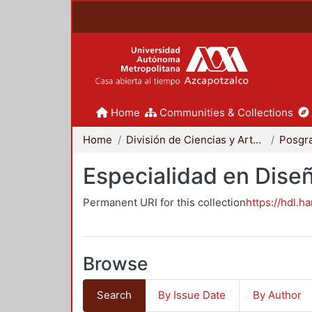
Home
Communities & Collections
Home
División de Ciencias y Artes para el Diseño
Posgr
Especialidad en Dise
Permanent URI for this collection
https://hdl.h
Browse
Search
By Issue Date
By Author