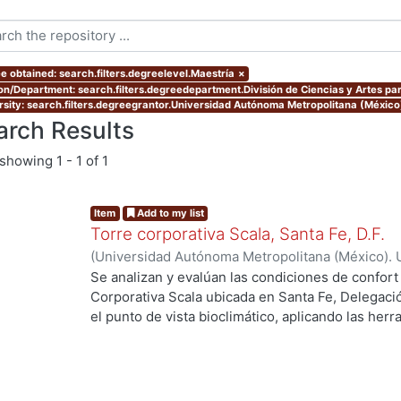
e obtained: search.filters.degreelevel.Maestría
×
ion/Department: search.filters.degreedepartment.División de Ciencias y Artes par
rsity: search.filters.degreegrantor.Universidad Autónoma Metropolitana (Méxic
arch Results
showing
1 - 1 of 1
Item
Add to my list
Torre corporativa Scala, Santa Fe, D.F.
(
Universidad Autónoma Metropolitana (México). 
de Servicios de Información.
,
1999
)
Corro Eguia,
Se analizan y evalúan las condiciones de confort
Corporativa Scala ubicada en Santa Fe, Delegaci
el punto de vista bioclimático, aplicando las her
intervienen en el confort térmico, lumínico y acús