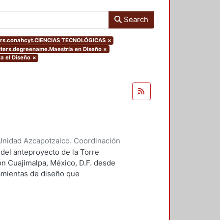
Search
ers.conahcyt.CIENCIAS TECNOLÓGICAS
×
ilters.degreename.Maestría en Diseño
×
a el Diseño
×
Unidad Azcapotzalco. Coordinación
 Guillermo Heriberto
 del anteproyecto de la Torre
ón Cuajimalpa, México, D.F. desde
ramientas de diseño que
tico.