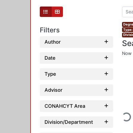
Degre
Filters
Type:
Divis
Se
Author
Now 
Date
Type
Advisor
CONAHCYT Area
Loadi
Division/Department