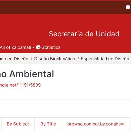
Secretaría de Unidad
All of Zaloamati
Statistics
ado en Diseño
Diseño Bioclimático
ño Ambiental
andle.net/11191/5809
By Subject
By Title
browse.comcol.by.conahcyt