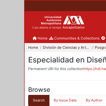
Home
Communities & Collections
Home
División de Ciencias y Artes para el Diseño
Posgr
Especialidad en Dise
Permanent URI for this collection
https://hdl.h
Browse
Search
By Issue Date
By Author