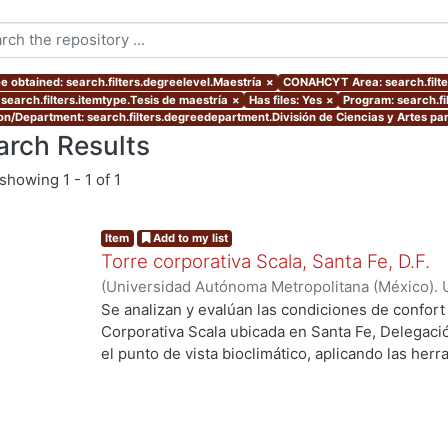
e obtained: search.filters.degreelevel.Maestría
×
CONAHCYT Area: search.filt
 search.filters.itemtype.Tesis de maestría
×
Has files: Yes
×
Program: search.f
ion/Department: search.filters.degreedepartment.División de Ciencias y Artes par
arch Results
showing
1 - 1 of 1
Item
Add to my list
Torre corporativa Scala, Santa Fe, D.F.
(
Universidad Autónoma Metropolitana (México). 
de Servicios de Información.
,
1999
)
Corro Eguia,
Se analizan y evalúan las condiciones de confort
Corporativa Scala ubicada en Santa Fe, Delegaci
el punto de vista bioclimático, aplicando las her
ng...
intervienen en el confort térmico, lumínico y acús