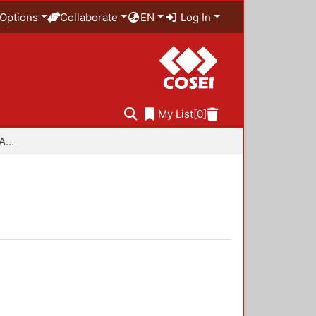
Options
Collaborate
EN
Log In
My List
[0]
Especialidad en Diseño Ambiental