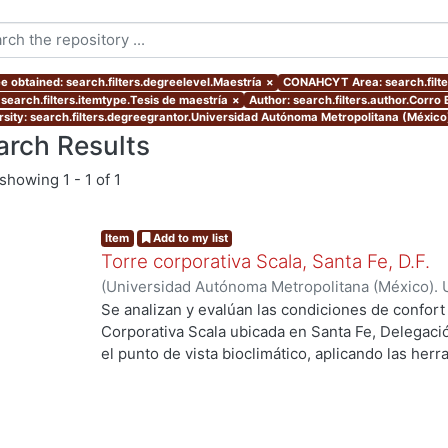
e obtained: search.filters.degreelevel.Maestría
×
CONAHCYT Area: search.filt
 search.filters.itemtype.Tesis de maestría
×
Author: search.filters.author.Corro 
rsity: search.filters.degreegrantor.Universidad Autónoma Metropolitana (Méxic
arch Results
showing
1 - 1 of 1
Item
Add to my list
Torre corporativa Scala, Santa Fe, D.F.
(
Universidad Autónoma Metropolitana (México). 
de Servicios de Información.
,
1999
)
Corro Eguia,
Se analizan y evalúan las condiciones de confort
Corporativa Scala ubicada en Santa Fe, Delegaci
el punto de vista bioclimático, aplicando las her
intervienen en el confort térmico, lumínico y acús