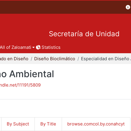
Secretaría de Unidad
All of Zaloamati
Statistics
ado en Diseño
Diseño Bioclimático
ño Ambiental
andle.net/11191/5809
By Subject
By Title
browse.comcol.by.conahcyt