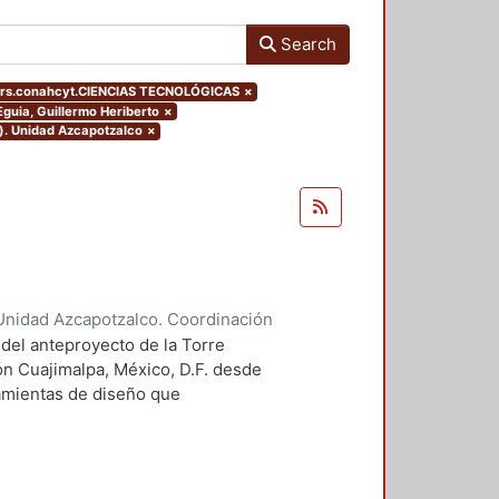
Search
ers.conahcyt.CIENCIAS TECNOLÓGICAS
×
Eguia, Guillermo Heriberto
×
o). Unidad Azcapotzalco
×
Unidad Azcapotzalco. Coordinación
 Guillermo Heriberto
 del anteproyecto de la Torre
ón Cuajimalpa, México, D.F. desde
ramientas de diseño que
tico.