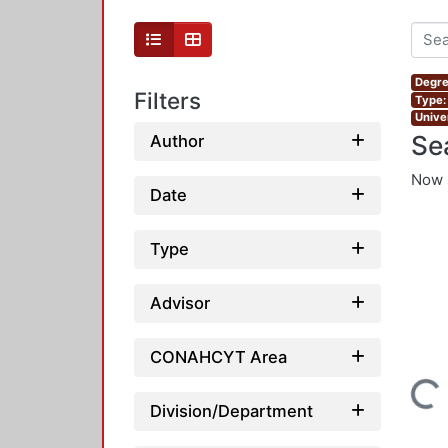
Degre
Filters
Type:
Unive
Se
Author
Now 
Date
Type
Advisor
CONAHCYT Area
Loading...
Division/Department