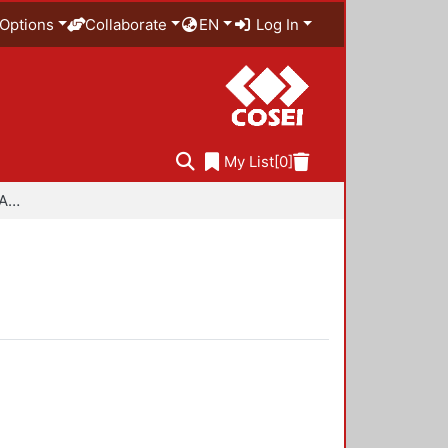
Options
Collaborate
EN
Log In
My List
[0]
Especialidad en Diseño Ambiental