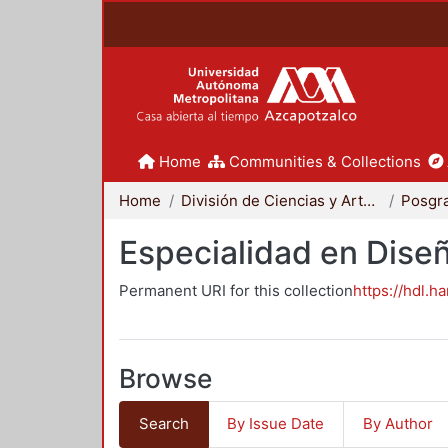
Home
Communities & Collections
Home
División de Ciencias y Artes para el Diseño
Posgr
Especialidad en Dise
Permanent URI for this collection
https://hdl.h
Browse
Search
By Issue Date
By Author