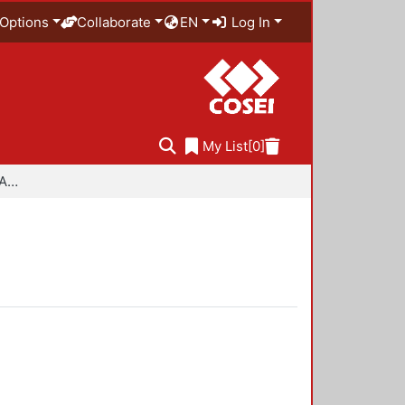
Options
Collaborate
EN
Log In
My List
[0]
Especialidad en Diseño Ambiental