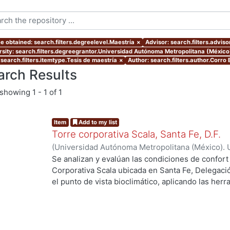
e obtained: search.filters.degreelevel.Maestría
×
Advisor: search.filters.advis
rsity: search.filters.degreegrantor.Universidad Autónoma Metropolitana (Méxic
 search.filters.itemtype.Tesis de maestría
×
Author: search.filters.author.Corro 
arch Results
showing
1 - 1 of 1
Item
Add to my list
Torre corporativa Scala, Santa Fe, D.F.
(
Universidad Autónoma Metropolitana (México). 
de Servicios de Información.
,
1999
)
Corro Eguia,
Se analizan y evalúan las condiciones de confort
Corporativa Scala ubicada en Santa Fe, Delegaci
el punto de vista bioclimático, aplicando las her
intervienen en el confort térmico, lumínico y acús