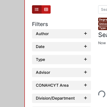
Degre
Filters
Unive
Type:
Se
Author
Now 
Date
Type
Advisor
CONAHCYT Area
Loading...
Division/Department