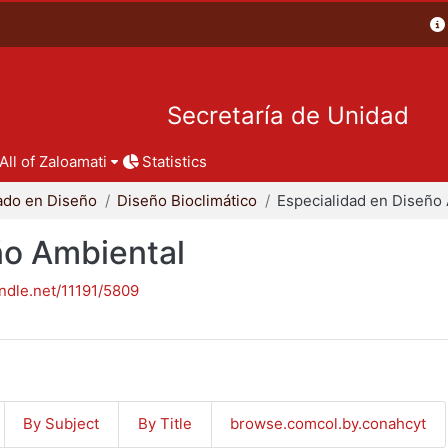
Secretaría de Unidad
All of Zaloamati
Statistics
ado en Diseño
Diseño Bioclimático
ño Ambiental
andle.net/11191/5809
By Subject
By Title
browse.comcol.by.conahcyt