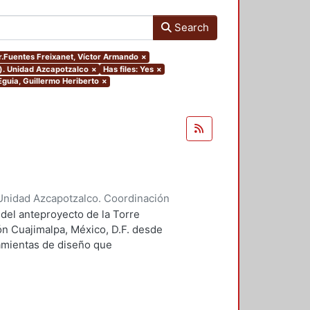
Search
or.Fuentes Freixanet, Víctor Armando
×
o). Unidad Azcapotzalco
×
Has files: Yes
×
Eguia, Guillermo Heriberto
×
Unidad Azcapotzalco. Coordinación
 Guillermo Heriberto
 del anteproyecto de la Torre
ón Cuajimalpa, México, D.F. desde
ramientas de diseño que
tico.