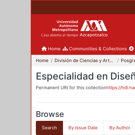
Home
Communities & Collections
Home
División de Ciencias y Artes para el Diseño
Posgr
Especialidad en Dise
Permanent URI for this collection
https://hdl.h
Browse
Search
By Issue Date
By Author