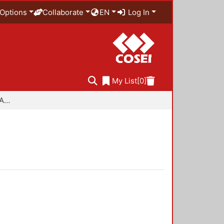
Options
Collaborate
EN
Log In
My List
[0]
Especialidad en Diseño Ambiental