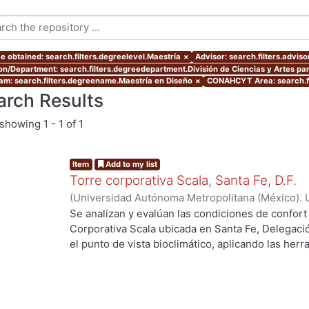
e obtained: search.filters.degreelevel.Maestría
×
Advisor: search.filters.advis
ion/Department: search.filters.degreedepartment.División de Ciencias y Artes par
am: search.filters.degreename.Maestría en Diseño
×
CONAHCYT Area: search.f
arch Results
showing
1 - 1 of 1
Item
Add to my list
Torre corporativa Scala, Santa Fe, D.F.
(
Universidad Autónoma Metropolitana (México). 
de Servicios de Información.
,
1999
)
Corro Eguia,
Se analizan y evalúan las condiciones de confort
Corporativa Scala ubicada en Santa Fe, Delegaci
el punto de vista bioclimático, aplicando las her
intervienen en el confort térmico, lumínico y acús