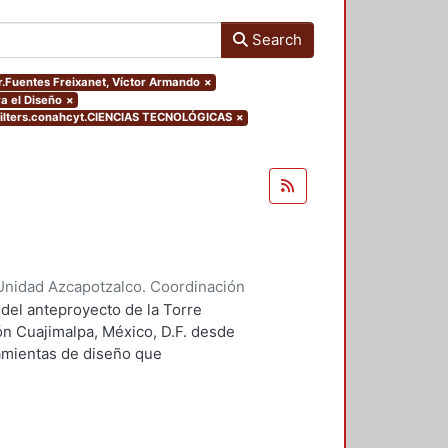
Search
or.Fuentes Freixanet, Víctor Armando
×
a el Diseño
×
ilters.conahcyt.CIENCIAS TECNOLÓGICAS
×
Unidad Azcapotzalco. Coordinación
 Guillermo Heriberto
 del anteproyecto de la Torre
ón Cuajimalpa, México, D.F. desde
ramientas de diseño que
tico.