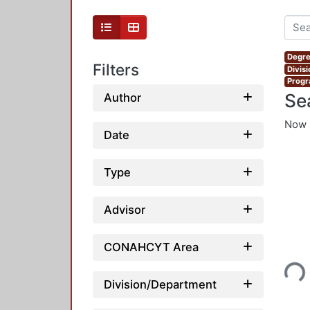
Degre
Filters
Divis
Progr
Se
Author
Now 
Date
Type
Advisor
Loading...
CONAHCYT Area
Division/Department