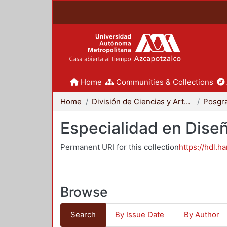
Home
Communities & Collections
Home
División de Ciencias y Artes para el Diseño
Posgr
Especialidad en Dise
Permanent URI for this collection
https://hdl.h
Browse
Search
By Issue Date
By Author