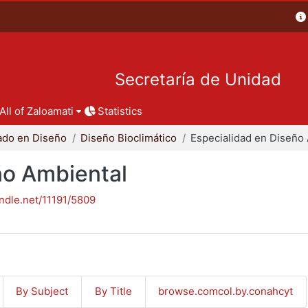
Secretaría de Unidad
All of Zaloamati
Statistics
ado en Diseño
Diseño Bioclimático
ño Ambiental
andle.net/11191/5809
By Subject
By Title
browse.comcol.by.conahcyt